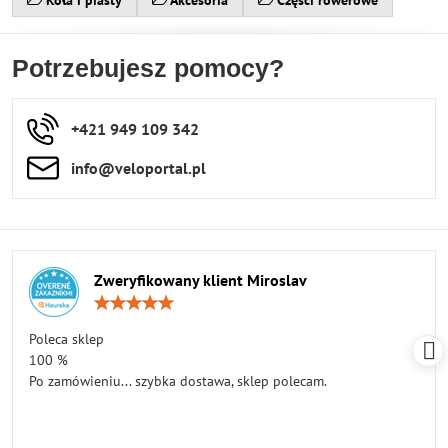
Koła i piasty
Akcesoria
Części rowerowe
Potrzebujesz pomocy?
+421 949 109 342
info​​@veloportal​.pl
Zweryfikowany klient Miroslav
Ocena:
5
/
Poleca sklep
5
100 %
Po zamówieniu... szybka dostawa, sklep polecam.