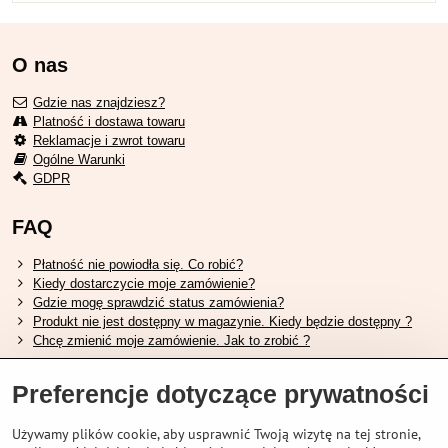
O nas
Gdzie nas znajdziesz?
Platność i dostawa towaru
Reklamacje i zwrot towaru
Ogólne Warunki
GDPR
FAQ
Płatność nie powiodła się. Co robić?
Kiedy dostarczycie moje zamówienie?
Gdzie mogę sprawdzić status zamówienia?
Produkt nie jest dostępny w magazynie. Kiedy będzie dostępny ?
Chcę zmienić moje zamówienie. Jak to zrobić ?
Przydatne linki
Preferencje dotyczące prywatności
Tabela rozmiarów butów Shimano.
Używamy plików cookie, aby usprawnić Twoją wizytę na tej stronie,
Jak wybrać odpowiedni widelec amortyzowany.