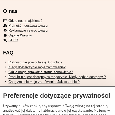
O nas
Gdzie nas znajdziesz?
Platność i dostawa towaru
Reklamacje i zwrot towaru
Ogólne Warunki
GDPR
FAQ
Płatność nie powiodła się. Co robić?
Kiedy dostarczycie moje zamówienie?
Gdzie mogę sprawdzić status zamówienia?
Produkt nie jest dostępny w magazynie. Kiedy będzie dostępny ?
Chcę zmienić moje zamówienie. Jak to zrobić ?
Przydatne linki
Preferencje dotyczące prywatności
Tabela rozmiarów butów Shimano.
Używamy plików cookie, aby usprawnić Twoją wizytę na tej stronie,
Jak wybrać odpowiedni widelec amortyzowany.
analizować jej działanie i zbierać dane o jej użytkowaniu. Możemy w
Jak wybrać odpowiedni rozmiar kasku?