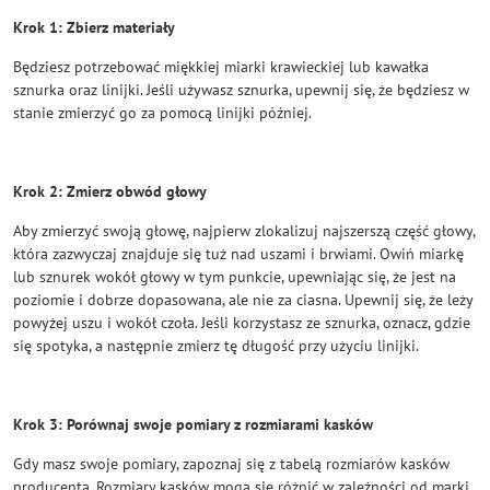
Krok 1: Zbierz materiały
Będziesz potrzebować miękkiej miarki krawieckiej lub kawałka
sznurka oraz linijki. Jeśli używasz sznurka, upewnij się, że będziesz w
stanie zmierzyć go za pomocą linijki później.
Krok 2: Zmierz obwód głowy
Aby zmierzyć swoją głowę, najpierw zlokalizuj najszerszą część głowy,
która zazwyczaj znajduje się tuż nad uszami i brwiami. Owiń miarkę
lub sznurek wokół głowy w tym punkcie, upewniając się, że jest na
poziomie i dobrze dopasowana, ale nie za ciasna. Upewnij się, że leży
powyżej uszu i wokół czoła. Jeśli korzystasz ze sznurka, oznacz, gdzie
się spotyka, a następnie zmierz tę długość przy użyciu linijki.
Krok 3: Porównaj swoje pomiary z rozmiarami kasków
Gdy masz swoje pomiary, zapoznaj się z tabelą rozmiarów kasków
producenta. Rozmiary kasków mogą się różnić w zależności od marki,