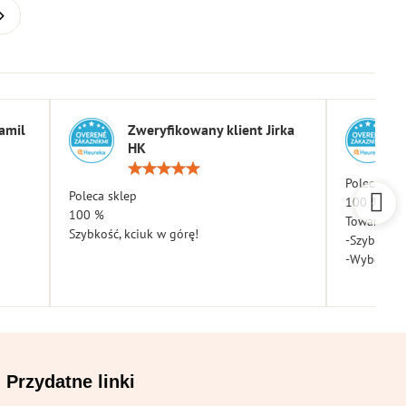
amil
Zweryfikowany klient Jirka
HK
a:
Ocena:
5
Poleca skl
Poleca sklep
/
100 %
5
100 %
Towar dota
Szybkość, kciuk w górę!
-Szybkość
-Wybór
Przydatne linki