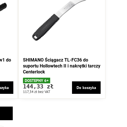
w1 do
SHIMANO Ściągacz TL-FC36 do
suportu Hollowtech II i nakrętki tarczy
Centerlock
DOSTEPNY 6+
144,33 zł
szyka
Do koszyka
117,34 zł
bez VAT