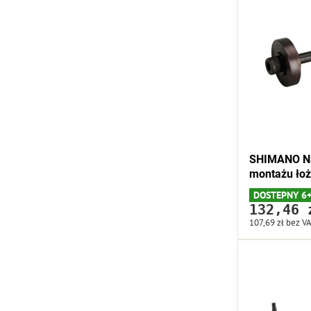
SHIMANO Na
montażu łoż
DOSTEPNY 6
132,46 
107,69 zł
bez V