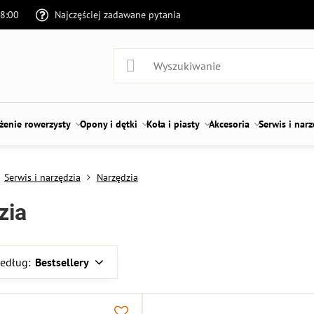
18:00
Najczęściej zadawane pytania
enie rowerzysty
Opony i dętki
Koła i piasty
Akcesoria
Serwis i nar
Serwis i narzędzia
Narzędzia
zia
według:
Bestsellery