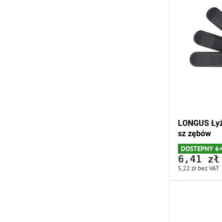
LONGUS Łyżk
sz zębów
DOSTEPNY 6
6,41 zł
5,22 zł
bez VAT