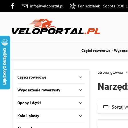
info@veloportal.pl
Poniedziałek - Sobota 9:00-
Części rowerowe
Wyposaż
Strona główna
Części rowerowe
Narzęd
Wyposażenie rowerzysty
Opony i dętki
Sortuj 
Koła i piasty