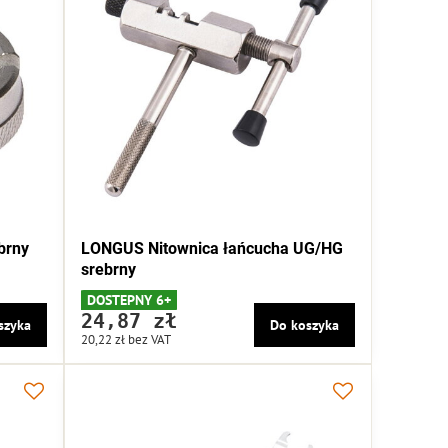
brny
LONGUS Nitownica łańcucha UG/HG
srebrny
DOSTEPNY 6+
24,87 zł
szyka
Do koszyka
20,22 zł
bez VAT