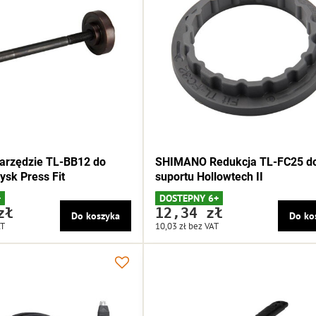
rzędzie TL-BB12 do
SHIMANO Redukcja TL-FC25 d
ysk Press Fit
suportu Hollowtech II
+
DOSTEPNY 6+
zł
12,34 zł
Do koszyka
Do ko
AT
10,03 zł
bez VAT