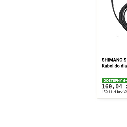
SHIMANO S
Kabel do di
DOSTEPNY 6
160,04 
130,11 zł
bez V