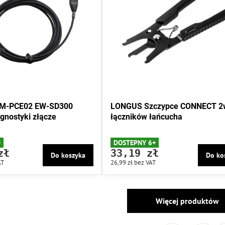
M-PCE02 EW-SD300
LONGUS Szczypce CONNECT 2
agnostyki złącze
łączników łańcucha
+
DOSTEPNY 6+
zł
33,19 zł
Do koszyka
Do ko
AT
26,99 zł
bez VAT
Więcej produktów