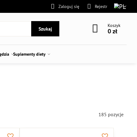
Zaloguj się
Rejestr
Koszyk
Szukaj
0 zł
zędzia
Suplementy diety
185
pozycje