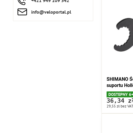
+421 949 109 342
info​​@veloportal​.pl
SHIMANO Śc
suportu Holl
DOSTEPNY 6
36,34 z
29,55 zł
bez VA