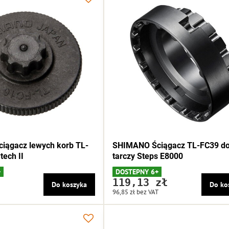
iągacz lewych korb TL-
SHIMANO Ściągacz TL-FC39 d
tech II
tarczy Steps E8000
+
DOSTEPNY 6+
119,13 zł
Do koszyka
Do ko
96,85 zł
bez VAT