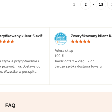
1
2
13
ryfikowany klient Slavič
Zweryfikowany klient K
Ocena:
Ocen
5
5
/
/
Poleca sklep
5
5
100 %
 szybkie przygotowanie i
Towar dotarł w ciągu 2 dni
o przewoźnika. Dostawa do
Bardzo szybka dostawa towaru
u. Wszystko w porządku.
FAQ