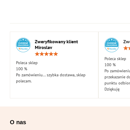
Zweryfikowany klient
Zwe
Miroslav
Ocena:
5
Poleca sklep
Poleca sklep
/
100 %
5
100 %
Po zamówieniu
Po zamówieniu... szybka dostawa, sklep
przekazanie d
polecam.
punktu odbior
Dziękuję
O nas