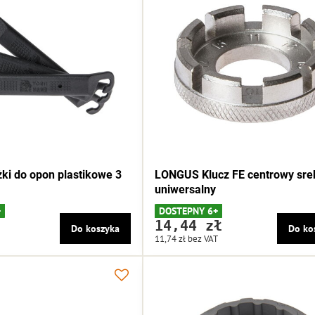
i do opon plastikowe 3
LONGUS Klucz FE centrowy sre
uniwersalny
+
DOSTEPNY 6+
14,44 zł
Do koszyka
Do ko
11,74 zł
bez VAT