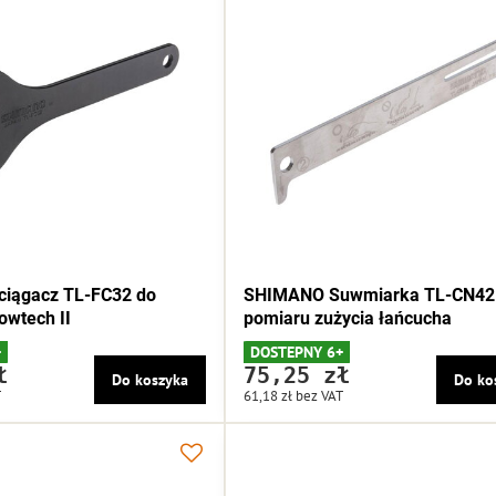
iągacz TL-FC32 do
SHIMANO Suwmiarka TL-CN42
owtech II
pomiaru zużycia łańcucha
+
DOSTEPNY 6+
ł
75,25 zł
Do koszyka
Do ko
T
61,18 zł
bez VAT