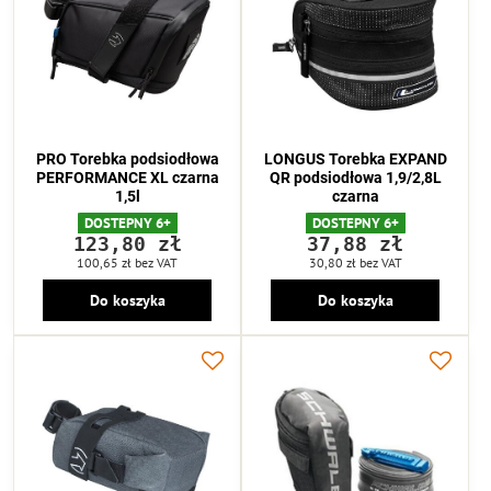
PRO Torebka podsiodłowa
LONGUS Torebka EXPAND
PERFORMANCE XL czarna
QR podsiodłowa 1,9/2,8L
1,5l
czarna
DOSTEPNY 6+
DOSTEPNY 6+
123,80 zł
37,88 zł
100,65 zł
bez VAT
30,80 zł
bez VAT
Do koszyka
Do koszyka