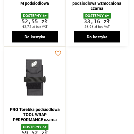
M podsiodłowa
podsiodłowa wzmocniona
czarna
DOSTEPNY 6+
DOSTEPNY 6+
52,55 zł
33,16 zł
42,72 zł
bez VAT
26,96 zł
bez VAT
Do koszyka
Do koszyka
PRO Torebka podsiodłowa
TOOL WRAP
PERFORMANCE czarna
DOSTEPNY 6+
59,52 zł