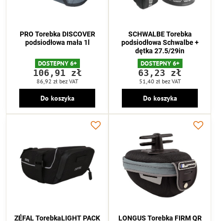
PRO Torebka DISCOVER
SCHWALBE Torebka
podsiodłowa mała 1l
podsiodłowa Schwalbe +
dętka 27.5/29in
DOSTEPNY 6+
DOSTEPNY 6+
106,91 zł
63,23 zł
86,92 zł
bez VAT
51,40 zł
bez VAT
Do koszyka
Do koszyka
ZÉFAL TorebkaLIGHT PACK
LONGUS Torebka FIRM QR