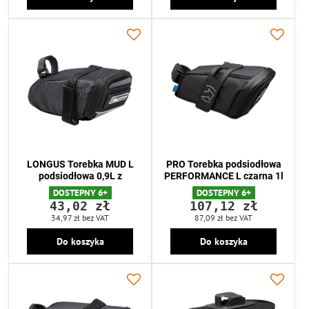
LONGUS Torebka MUD L
PRO Torebka podsiodłowa
podsiodłowa 0,9L z
PERFORMANCE L czarna 1l
DOSTEPNY 6+
DOSTEPNY 6+
43,02 zł
107,12 zł
34,97 zł
bez VAT
87,09 zł
bez VAT
Do koszyka
Do koszyka