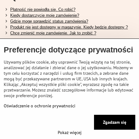
Płatność nie powiodła się. Co robić?
Kiedy dostarczycie moje zamówienie?
Gdzie mogę sprawdzić status zamówienia?
Produkt nie jest dostępny w magazynie. Kiedy będzie dostępny ?
Chcę zmienić moje zamówienie. Jak to zrobić ?
Przydatne linki
Preferencje dotyczące prywatności
Tabela rozmiarów butów Shimano.
Używamy plików cookie, aby usprawnić Twoją wizytę na tej stronie,
Jak wybrać odpowiedni widelec amortyzowany.
analizować jej działanie i zbierać dane o jej użytkowaniu. Możemy w
Jak wybrać odpowiedni rozmiar kasku?
tym celu korzystać z narzędzi i usług firm trzecich, a zebrane dane
Przewodnik po akumulatorach Shimano.
mogą być przekazywane partnerom w UE, USA lub innych krajach.
Zrozumienie opon bezdętkowych Schwalbe
Klikając „Akceptuj wszystkie pliki cookie", wyrażasz zgodę na takie
przetwarzanie. Możesz znaleźć szczegółowe informacje lub edytować
swoje preferencje poniżej.
Oświadczenie o ochronie prywatności
©
2026
VELOPORTAL STORES L.T.D.
Preferencje dotyczące prywatności
Zgadzam się
Oświadczenie o ochronie prywatności
Pokaż więcej