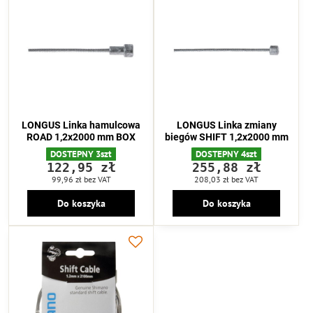
LONGUS Linka hamulcowa
LONGUS Linka zmiany
ROAD 1,2x2000 mm BOX
biegów SHIFT 1,2x2000 mm
DOSTEPNY 3szt
DOSTEPNY 4szt
122,95 zł
255,88 zł
99,96 zł
bez VAT
208,03 zł
bez VAT
Do koszyka
Do koszyka