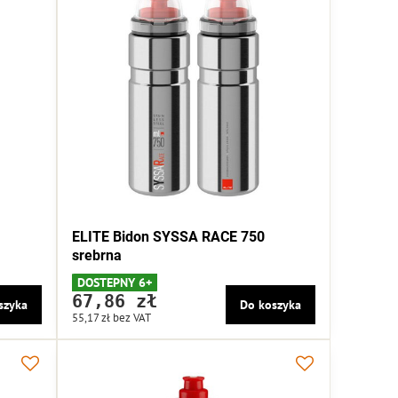
ELITE Bidon SYSSA RACE 750
srebrna
DOSTEPNY 6+
67,86 zł
szyka
Do koszyka
55,17 zł
bez VAT