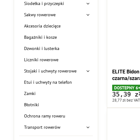
Siodełka i przyczepki
Sakwy rowerowe
Akcesoria dziecięce
Bagażniki i kosze
Dzwonki i lusterka
Liczniki rowerowe
Stojaki i uchwyty rowerowe
ELITE Bidon
czarna/szar
Etui i uchwyty na telefon
DOSTEPNY 6
Zamki
35,39 z
28,77 zł
bez VAT
Błotniki
Ochrona ramy roweru
Transport rowerów