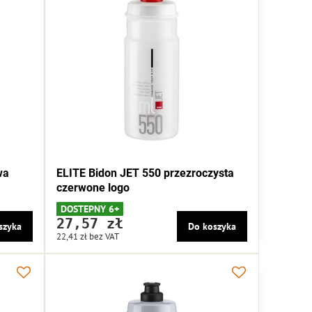
wa
ELITE Bidon JET 550 przezroczysta
czerwone logo
DOSTEPNY 6+
27,57 zł
szyka
Do koszyka
22,41 zł
bez VAT