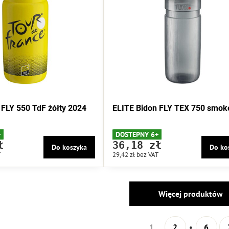
 FLY 550 TdF żółty 2024
ELITE Bidon FLY TEX 750 smok
+
DOSTEPNY 6+
ł
36,18 zł
Do koszyka
Do ko
T
29,42 zł
bez VAT
Więcej produktów
1
2
6