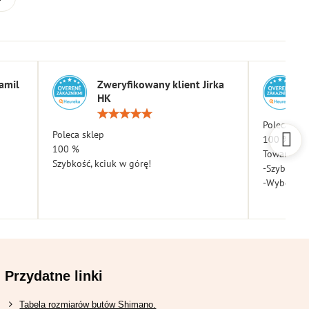
amil
Zweryfikowany klient Jirka
HK
a:
Ocena:
5
Poleca skl
Poleca sklep
/
100 %
5
100 %
Towar dota
Szybkość, kciuk w górę!
-Szybkość
-Wybór
Przydatne linki
Tabela rozmiarów butów Shimano.