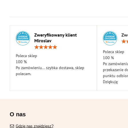
Zweryfikowany klient
Zwe
Miroslav
Ocena:
5
Poleca sklep
Poleca sklep
/
100 %
5
100 %
Po zamówieniu
Po zamówieniu... szybka dostawa, sklep
przekazanie d
polecam.
punktu odbior
Dziękuję
O nas
Gdzie nas znajdziesz?