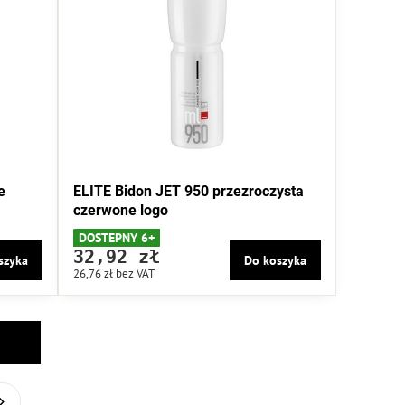
e
ELITE Bidon JET 950 przezroczysta
czerwone logo
DOSTEPNY 6+
32,92 zł
szyka
Do koszyka
26,76 zł
bez VAT