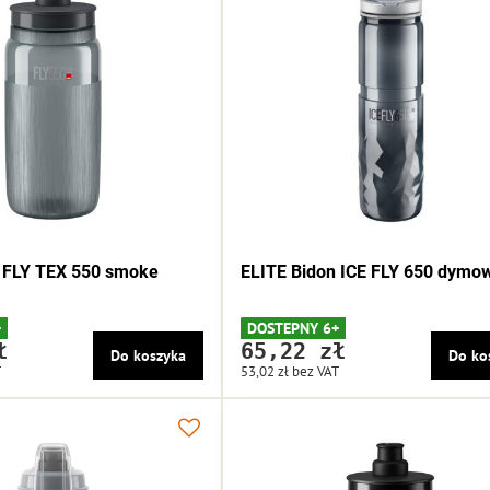
 FLY TEX 550 smoke
ELITE Bidon ICE FLY 650 dymo
+
DOSTEPNY 6+
ł
65,22 zł
Do koszyka
Do ko
T
53,02 zł
bez VAT