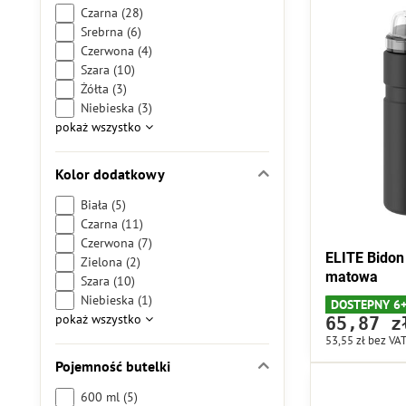
Czarna (28)
Srebrna (6)
Czerwona (4)
Szara (10)
Żółta (3)
Niebieska (3)
pokaż wszystko
Kolor dodatkowy
Biała (5)
Czarna (11)
Czerwona (7)
ELITE Bido
Zielona (2)
matowa
Szara (10)
Niebieska (1)
DOSTEPNY 6
pokaż wszystko
65,87 z
53,55 zł
bez VA
Pojemność butelki
600 ml (5)