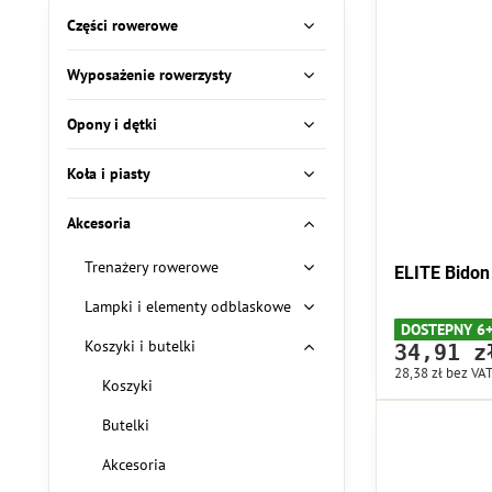
według
Części rowerowe
pełnego
tekstu
Wyposażenie rowerzysty
Opony i dętki
Koła i piasty
Akcesoria
Trenażery rowerowe
ELITE Bidon
Lampki i elementy odblaskowe
DOSTEPNY 6
Koszyki i butelki
34,91 z
28,38 zł
bez VA
Koszyki
Butelki
Akcesoria