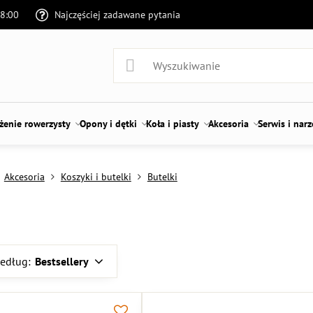
18:00
Najczęściej zadawane pytania
enie rowerzysty
Opony i dętki
Koła i piasty
Akcesoria
Serwis i nar
Akcesoria
Koszyki i butelki
Butelki
według:
Bestsellery