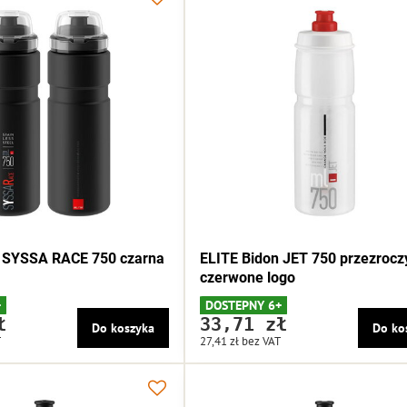
n SYSSA RACE 750 czarna
ELITE Bidon JET 750 przezrocz
czerwone logo
+
DOSTEPNY 6+
ł
33,71 zł
Do koszyka
Do ko
T
27,41 zł
bez VAT