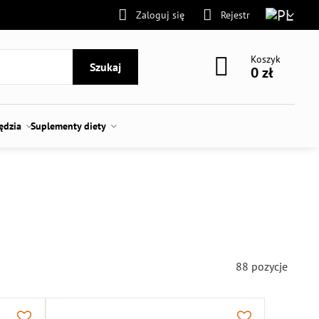
Zaloguj się
Rejestr
Koszyk
Szukaj
0 zł
zędzia
Suplementy diety
88
pozycje