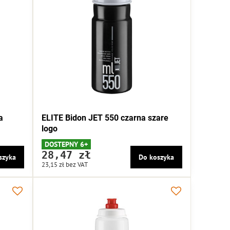
a
ELITE Bidon JET 550 czarna szare
logo
DOSTEPNY 6+
28,47 zł
szyka
Do koszyka
23,15 zł
bez VAT