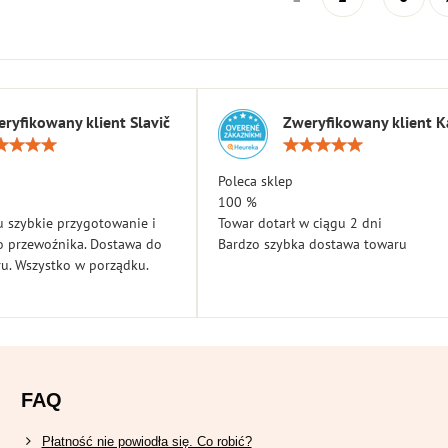
ryfikowany klient Slavič
Zweryfikowany klient K
Ocena:
Ocen
5
5
/
/
Poleca sklep
5
5
100 %
 szybkie przygotowanie i
Towar dotarł w ciągu 2 dni
o przewoźnika. Dostawa do
Bardzo szybka dostawa towaru
u. Wszystko w porządku.
FAQ
Płatność nie powiodła się. Co robić?