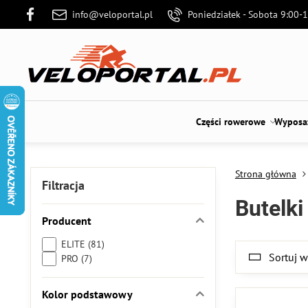
info@veloportal.pl
Poniedziałek - Sobota 9:00-
Części rowerowe
Wyposaż
Strona główna
Filtracja
Butelki
Producent
ELITE (81)
Sortuj 
PRO (7)
Kolor podstawowy