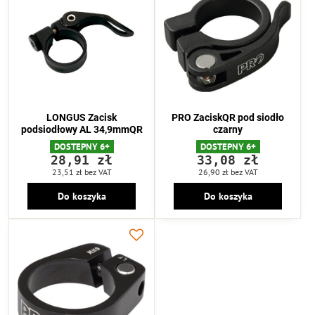
LONGUS Zacisk
PRO ZaciskQR pod siodło
podsiodłowy AL 34,9mmQR
czarny
DOSTEPNY 6+
DOSTEPNY 6+
28,91 zł
33,08 zł
23,51 zł
bez VAT
26,90 zł
bez VAT
Do koszyka
Do koszyka