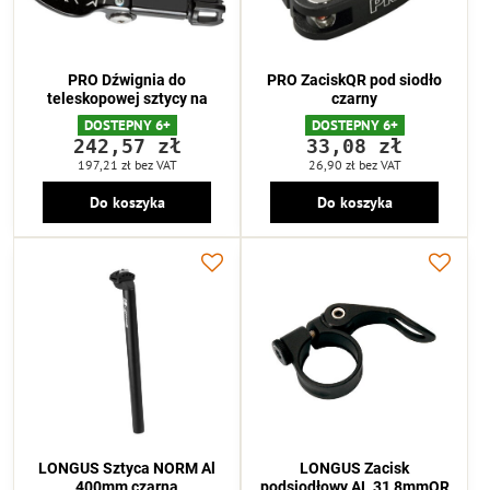
PRO Dźwignia do
PRO ZaciskQR pod siodło
teleskopowej sztycy na
czarny
DOSTEPNY 6+
DOSTEPNY 6+
242,57 zł
33,08 zł
197,21 zł
bez VAT
26,90 zł
bez VAT
Do koszyka
Do koszyka
LONGUS Sztyca NORM Al
LONGUS Zacisk
400mm czarna
podsiodłowy AL 31,8mmQR