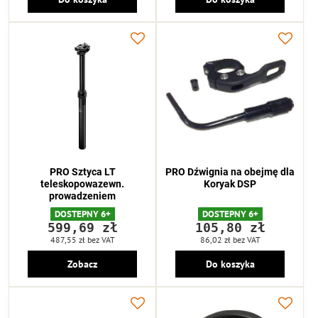
PRO Sztyca LT
PRO Dźwignia na obejmę dla
teleskopowazewn.
Koryak DSP
prowadzeniem
DOSTEPNY 6+
DOSTEPNY 6+
599,69 zł
105,80 zł
487,55 zł
bez VAT
86,02 zł
bez VAT
Zobacz
Do koszyka