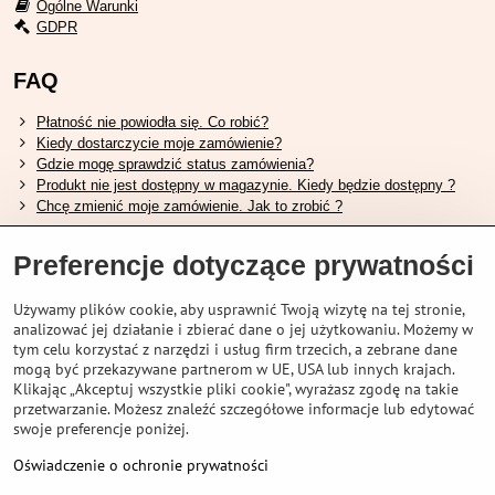
Ogólne Warunki
GDPR
FAQ
Płatność nie powiodła się. Co robić?
Kiedy dostarczycie moje zamówienie?
Gdzie mogę sprawdzić status zamówienia?
Produkt nie jest dostępny w magazynie. Kiedy będzie dostępny ?
Chcę zmienić moje zamówienie. Jak to zrobić ?
Przydatne linki
Preferencje dotyczące prywatności
Tabela rozmiarów butów Shimano.
Używamy plików cookie, aby usprawnić Twoją wizytę na tej stronie,
Jak wybrać odpowiedni widelec amortyzowany.
analizować jej działanie i zbierać dane o jej użytkowaniu. Możemy w
Jak wybrać odpowiedni rozmiar kasku?
tym celu korzystać z narzędzi i usług firm trzecich, a zebrane dane
Przewodnik po akumulatorach Shimano.
mogą być przekazywane partnerom w UE, USA lub innych krajach.
Zrozumienie opon bezdętkowych Schwalbe
Klikając „Akceptuj wszystkie pliki cookie", wyrażasz zgodę na takie
przetwarzanie. Możesz znaleźć szczegółowe informacje lub edytować
swoje preferencje poniżej.
Oświadczenie o ochronie prywatności
©
2026
VELOPORTAL STORES L.T.D.