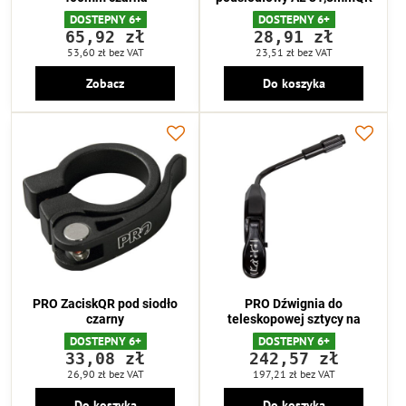
DOSTEPNY 6+
DOSTEPNY 6+
65,92 zł
28,91 zł
53,60 zł
bez VAT
23,51 zł
bez VAT
Zobacz
Do koszyka
PRO ZaciskQR pod siodło
PRO Dźwignia do
czarny
teleskopowej sztycy na
DOSTEPNY 6+
DOSTEPNY 6+
33,08 zł
242,57 zł
26,90 zł
bez VAT
197,21 zł
bez VAT
Do koszyka
Do koszyka