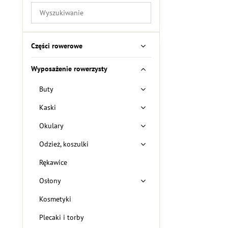
Filtruj
wyniki
wyszukiwania
według
Części rowerowe
pełnego
tekstu
Wyposażenie rowerzysty
Buty
Kaski
Okulary
Odzież, koszulki
Rękawice
Osłony
Kosmetyki
Plecaki i torby