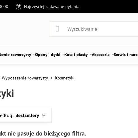
18:00
Najczęściej zadawane pytania
enie rowerzysty
Opony i dętki
Koła i piasty
Akcesoria
Serwis i nar
Wyposażenie rowerzysty
Kosmetyki
yki
według:
Bestsellery