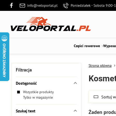
info@veloportal.pl
Poniedziałek - Sobota 9:00-
Części rowerowe
Wyposaż
Strona główna
Filtracja
Kosmet
Dostępność
Wszystkie produkty
Sortuj 
Tylko w magazynie
Szukaj text