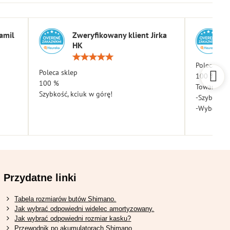
amil
Zweryfikowany klient Jirka
HK
a:
Ocena:
5
Poleca skl
Poleca sklep
/
100 %
5
100 %
Towar dota
Szybkość, kciuk w górę!
-Szybkość
-Wybór
Przydatne linki
Tabela rozmiarów butów Shimano.
Jak wybrać odpowiedni widelec amortyzowany.
Jak wybrać odpowiedni rozmiar kasku?
Przewodnik po akumulatorach Shimano.