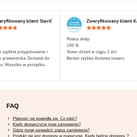
ryfikowany klient Slavič
Zweryfikowany klient K
Ocena:
Ocen
5
5
/
/
Poleca sklep
5
5
100 %
 szybkie przygotowanie i
Towar dotarł w ciągu 2 dni
o przewoźnika. Dostawa do
Bardzo szybka dostawa towaru
u. Wszystko w porządku.
FAQ
Płatność nie powiodła się. Co robić?
Kiedy dostarczycie moje zamówienie?
Gdzie mogę sprawdzić status zamówienia?
Produkt nie jest dostępny w magazynie. Kiedy będzie dostępny ?