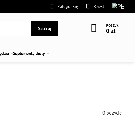
Zaloguj się
Rejestr
Koszyk
Szukaj
0 zł
zędzia
Suplementy diety
0
pozycje