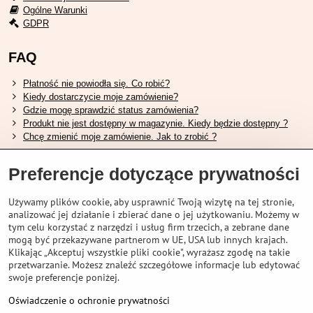
Ogólne Warunki
GDPR
FAQ
Płatność nie powiodła się. Co robić?
Kiedy dostarczycie moje zamówienie?
Gdzie mogę sprawdzić status zamówienia?
Produkt nie jest dostępny w magazynie. Kiedy będzie dostępny ?
Chcę zmienić moje zamówienie. Jak to zrobić ?
Przydatne linki
Preferencje dotyczące prywatności
Tabela rozmiarów butów Shimano.
Używamy plików cookie, aby usprawnić Twoją wizytę na tej stronie,
Jak wybrać odpowiedni widelec amortyzowany.
analizować jej działanie i zbierać dane o jej użytkowaniu. Możemy w
Jak wybrać odpowiedni rozmiar kasku?
tym celu korzystać z narzędzi i usług firm trzecich, a zebrane dane
Przewodnik po akumulatorach Shimano.
mogą być przekazywane partnerom w UE, USA lub innych krajach.
Zrozumienie opon bezdętkowych Schwalbe
Klikając „Akceptuj wszystkie pliki cookie", wyrażasz zgodę na takie
przetwarzanie. Możesz znaleźć szczegółowe informacje lub edytować
swoje preferencje poniżej.
Oświadczenie o ochronie prywatności