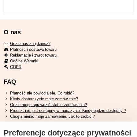
O nas
Gdzie nas znajdziesz?
Platność i dostawa towaru
Reklamacje i zwrot towaru
Ogólne Warunki
GDPR
FAQ
Płatność nie powiodła się. Co robić?
Kiedy dostarczycie moje zamówienie?
Gdzie mogę sprawdzić status zamówienia?
Produkt nie jest dostępny w magazynie. Kiedy będzie dostępny ?
Chcę zmienić moje zamówienie. Jak to zrobić ?
Przydatne linki
Preferencje dotyczące prywatności