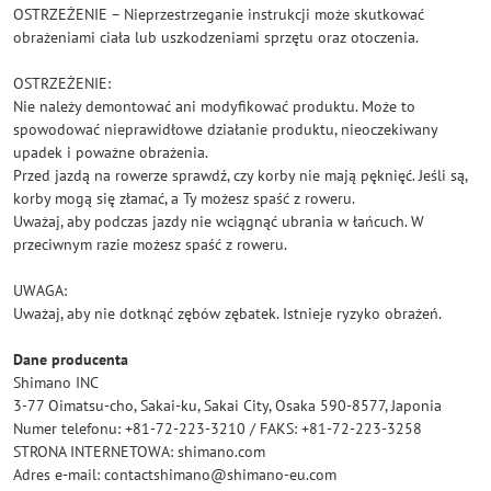
OSTRZEŻENIE – Nieprzestrzeganie instrukcji może skutkować
obrażeniami ciała lub uszkodzeniami sprzętu oraz otoczenia.
OSTRZEŻENIE:
Nie należy demontować ani modyfikować produktu. Może to
spowodować nieprawidłowe działanie produktu, nieoczekiwany
upadek i poważne obrażenia.
Przed jazdą na rowerze sprawdź, czy korby nie mają pęknięć. Jeśli są,
korby mogą się złamać, a Ty możesz spaść z roweru.
Uważaj, aby podczas jazdy nie wciągnąć ubrania w łańcuch. W
przeciwnym razie możesz spaść z roweru.
UWAGA:
Uważaj, aby nie dotknąć zębów zębatek. Istnieje ryzyko obrażeń.
Dane producenta
Shimano INC
3-77 Oimatsu-cho, Sakai-ku, Sakai City, Osaka 590-8577, Japonia
Numer telefonu: +81-72-223-3210 / FAKS: +81-72-223-3258
STRONA INTERNETOWA: shimano.com
Adres e-mail: contactshimano@shimano-eu.com