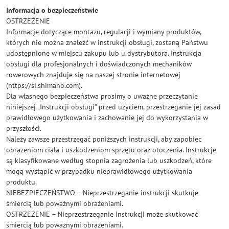
Informacja o bezpieczeństwie
OSTRZEŻENIE
Informacje dotyczące montażu, regulacji i wymiany produktów,
których nie można znaleźć w instrukcji obsługi, zostaną Państwu
udostępnione w miejscu zakupu lub u dystrybutora. Instrukcja
obsługi dla profesjonalnych i doświadczonych mechaników
rowerowych znajduje się na naszej stronie internetowej
(https://si.shimano.com).
Dla własnego bezpieczeństwa prosimy o uważne przeczytanie
niniejszej „Instrukcji obsługi” przed użyciem, przestrzeganie jej zasad
prawidłowego użytkowania i zachowanie jej do wykorzystania w
przyszłości.
Należy zawsze przestrzegać poniższych instrukcji, aby zapobiec
obrażeniom ciała i uszkodzeniom sprzętu oraz otoczenia. Instrukcje
są klasyfikowane według stopnia zagrożenia lub uszkodzeń, które
mogą wystąpić w przypadku nieprawidłowego użytkowania
produktu.
NIEBEZPIECZEŃSTWO – Nieprzestrzeganie instrukcji skutkuje
śmiercią lub poważnymi obrażeniami.
OSTRZEŻENIE – Nieprzestrzeganie instrukcji może skutkować
śmiercią lub poważnymi obrażeniami.