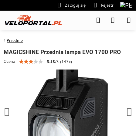
Zaloguj się
Rejestr
Przednie
MAGICSHINE Przednia lampa EVO 1700 PRO
Ocena
3.18
/
5
(
147
x)