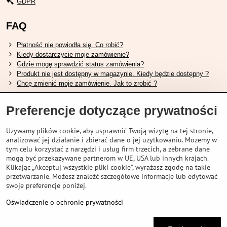
GDPR
FAQ
Płatność nie powiodła się. Co robić?
Kiedy dostarczycie moje zamówienie?
Gdzie mogę sprawdzić status zamówienia?
Produkt nie jest dostępny w magazynie. Kiedy będzie dostępny ?
Chcę zmienić moje zamówienie. Jak to zrobić ?
Przydatne linki
Preferencje dotyczące prywatności
Tabela rozmiarów butów Shimano.
Używamy plików cookie, aby usprawnić Twoją wizytę na tej stronie,
Jak wybrać odpowiedni widelec amortyzowany.
analizować jej działanie i zbierać dane o jej użytkowaniu. Możemy w
Jak wybrać odpowiedni rozmiar kasku?
tym celu korzystać z narzędzi i usług firm trzecich, a zebrane dane
Przewodnik po akumulatorach Shimano.
mogą być przekazywane partnerom w UE, USA lub innych krajach.
Zrozumienie opon bezdętkowych Schwalbe
Klikając „Akceptuj wszystkie pliki cookie", wyrażasz zgodę na takie
przetwarzanie. Możesz znaleźć szczegółowe informacje lub edytować
swoje preferencje poniżej.
Oświadczenie o ochronie prywatności
©
2026
VELOPORTAL STORES L.T.D.
Preferencje dotyczące prywatności