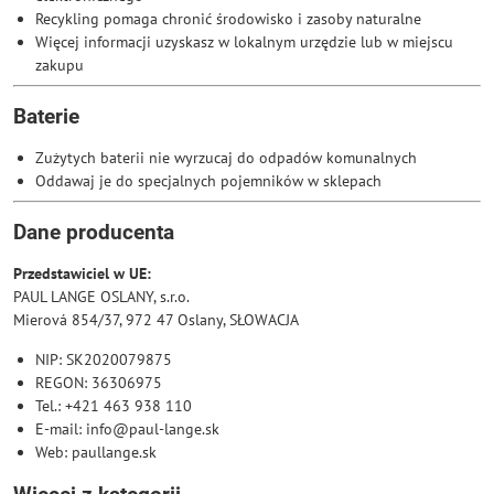
Recykling pomaga chronić środowisko i zasoby naturalne
Więcej informacji uzyskasz w lokalnym urzędzie lub w miejscu
zakupu
Baterie
Zużytych baterii nie wyrzucaj do odpadów komunalnych
Oddawaj je do specjalnych pojemników w sklepach
Dane producenta
Przedstawiciel w UE:
PAUL LANGE OSLANY, s.r.o.
Mierová 854/37, 972 47 Oslany, SŁOWACJA
NIP: SK2020079875
REGON: 36306975
Tel.: +421 463 938 110
E-mail: info@paul-lange.sk
Web: paullange.sk