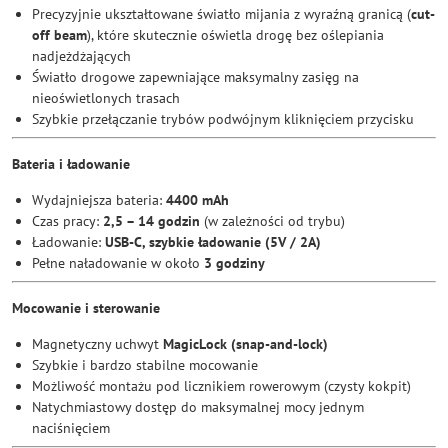
Precyzyjnie ukształtowane światło mijania z wyraźną granicą (
cut-
off beam
), które skutecznie oświetla drogę bez oślepiania
nadjeżdżających
Światło drogowe zapewniające maksymalny zasięg na
nieoświetlonych trasach
Szybkie przełączanie trybów podwójnym kliknięciem przycisku
Bateria i ładowanie
Wydajniejsza bateria:
4400 mAh
Czas pracy:
2,5 – 14 godzin
(w zależności od trybu)
Ładowanie:
USB-C, szybkie ładowanie (5V / 2A)
Pełne naładowanie w około
3 godziny
Mocowanie i sterowanie
Magnetyczny uchwyt
MagicLock (snap-and-lock)
Szybkie i bardzo stabilne mocowanie
Możliwość montażu pod licznikiem rowerowym (czysty kokpit)
Natychmiastowy dostęp do maksymalnej mocy jednym
naciśnięciem