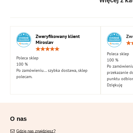
Więcej z ka
Zweryfikowany klient
Zwe
Miroslav
Ocena:
5
Poleca sklep
Poleca sklep
/
100 %
5
100 %
Po zamówieniu
Po zamówieniu... szybka dostawa, sklep
przekazanie d
polecam.
punktu odbior
Dziękuję
O nas
Gdzie nas znajdziesz?