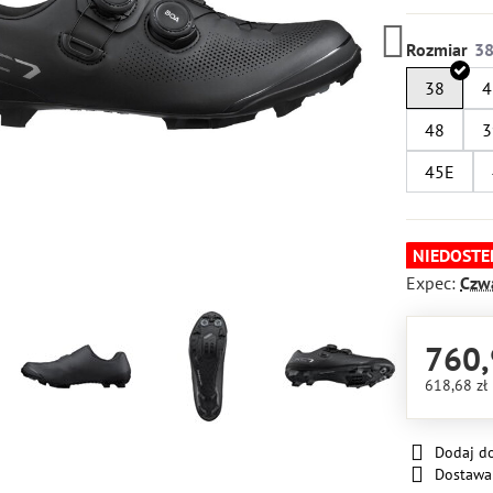
Rozmiar
38
4
48
3
45E
NIEDOSTE
Expec:
Czw
760,
618,68 zł
Dodaj d
Dostawa