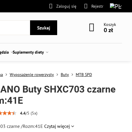
Zaloguj się
Rejestr
Koszyk
Szukaj
0 zł
zędzia
Suplementy diety
na
Wyposażenie rowerzysty
Buty
MTB SPD
ANO Buty SHXC703 czarne
m:41E
4.4
/
5
(
5
x)
703 czarne /Rozm:41E
Czytaj więcej