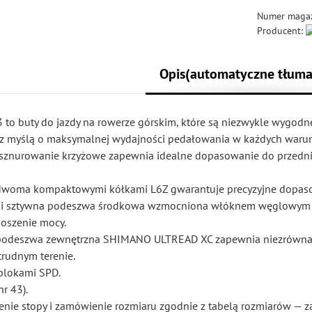
Numer maga
Producent:
Opis(automatyczne tłuma
o buty do jazdy na rowerze górskim, które są niezwykle wygodne,
z myślą o maksymalnej wydajności pedałowania w każdych waru
 sznurowanie krzyżowe zapewnia idealne dopasowanie do przednie
dwoma kompaktowymi kółkami L6Z gwarantuje precyzyjne dopas
a i sztywna podeszwa środkowa wzmocniona włóknem węglowym
oszenie mocy.
odeszwa zewnętrzna SHIMANO ULTREAD XC zapewnia niezrówn
trudnym terenie.
blokami SPD.
r 43).
enie stopy i zamówienie rozmiaru zgodnie z tabelą rozmiarów — z