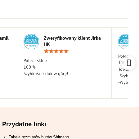
amil
Zweryfikowany klient Jirka
HK
a:
Ocena:
5
Poleca skl
Poleca sklep
/
100 %
5
100 %
Towar dota
Szybkość, kciuk w górę!
-Szybkość
-Wybór
Przydatne linki
Tabela rozmiarów butów Shimano.