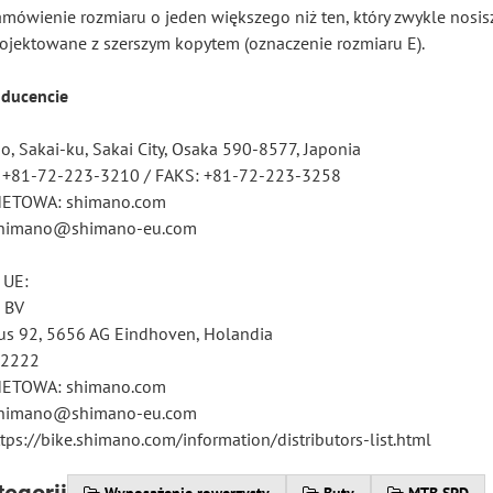
amówienie rozmiaru o jeden większego niż ten, który zwykle nosisz
rojektowane z szerszym kopytem (oznaczenie rozmiaru E).
oducencie
, Sakai-ku, Sakai City, Osaka 590-8577, Japonia
: +81-72-223-3210 / FAKS: +81-72-223-3258
ETOWA: shimano.com
tshimano@shimano-eu.com
 UE:
 BV
s 92, 5656 AG Eindhoven, Holandia
12222
ETOWA: shimano.com
tshimano@shimano-eu.com
tps://bike.shimano.com/information/distributors-list.html