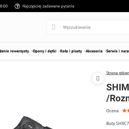
18:00
Najczęściej zadawane pytania
enie rowerzysty
Opony i dętki
Koła i piasty
Akcesoria
Serwis i nar
Strona głów
SHIM
/Roz
Ocena
Buty SHXC