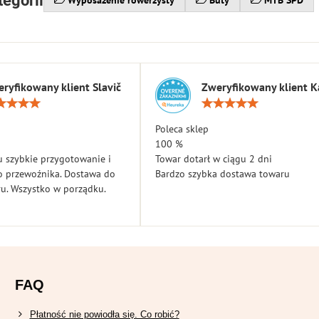
tegorii
Wyposażenie rowerzysty
Buty
MTB SPD
ryfikowany klient Slavič
Zweryfikowany klient K
Ocena:
Ocen
5
5
/
/
Poleca sklep
5
5
100 %
 szybkie przygotowanie i
Towar dotarł w ciągu 2 dni
o przewoźnika. Dostawa do
Bardzo szybka dostawa towaru
u. Wszystko w porządku.
FAQ
Płatność nie powiodła się. Co robić?