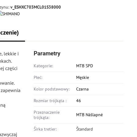
zynu:
v_ESHXC703MCL01S38000
czenie)
Parametry
 lekkie i
nkach.
Kategorie:
MTB SPD
j części
Płeć:
Męskie
owanie.
Kolor podstawowy:
Czarna
 zapewnia
Rozmiar trójkąta :
46
aną
Przeznaczenie
MTB Nášlapné
trójkąta:
Šírka tretier:
Štandard
azwyczaj