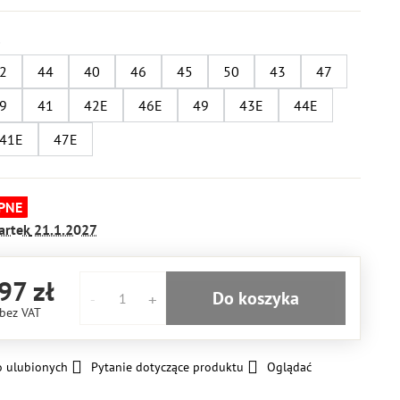
2
44
40
46
45
50
43
47
9
41
42E
46E
49
43E
44E
41E
47E
PNE
artek
21.1.2027
97 zł
Do koszyka
bez VAT
o ulubionych
Pytanie dotyczące produktu
Oglądać