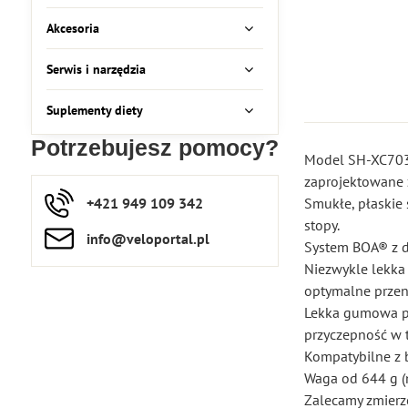
Akcesoria
Serwis i narzędzia
Suplementy diety
Potrzebujesz pomocy?
Model SH-XC703 t
zaprojektowane 
+421 949 109 342
Smukłe, płaskie
stopy.
info​​@veloportal​.pl
System BOA® z 
Niezwykle lekk
optymalne przen
Lekka gumowa p
przyczepność w 
Kompatybilne z 
Waga od 644 g (n
Zalecamy zmierz