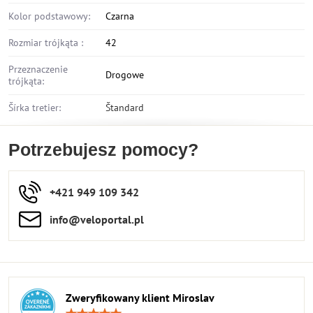
Kolor podstawowy:
Czarna
Rozmiar trójkąta :
42
Przeznaczenie
Drogowe
trójkąta:
Šírka tretier:
Štandard
Potrzebujesz pomocy?
+421 949 109 342
info​​@veloportal​.pl
Zweryfikowany klient Miroslav
Ocena: