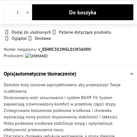
Do koszyka
Dodaj do ulubionych
Pytanie dotyczące produktu
Oglądać
Dostawa
Numer magazynu:
v_ESHRC302WGL01W36000
Producent:
Opis(automatyczne tłumaczenie)
Damskie buty szosowe zaprojektowane, aby przewyższyć Twoje
oczekiwania.
Dostosowany wzór sznurowania i system BOA® Fit System
zapewniają zrównoważony komfort w przedniej części stopy.
Zintegrowana bezszwowa podeszwa środkowa i cholewka
wyznaczają nowy poziom dopasowania, stabilności i lekkości.
Niska podeszwa środkowa stabilizuje stopę i optymalizuje
efektywność przenoszenia mocy.
Otaczająca cholewka redukuje wystawanie, a stopa idealnie