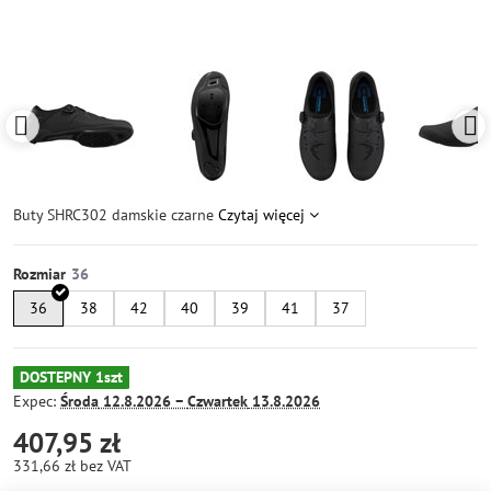
Buty SHRC302 damskie czarne
Czytaj więcej
Rozmiar
36
38
42
40
39
41
37
DOSTEPNY 1szt
Expec:
Środa
12.8.2026 −
Czwartek
13.8.2026
407,95 zł
331,66 zł
bez VAT