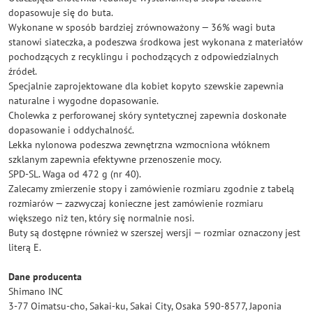
dopasowuje się do buta.
Wykonane w sposób bardziej zrównoważony — 36% wagi buta
stanowi siateczka, a podeszwa środkowa jest wykonana z materiałów
pochodzących z recyklingu i pochodzących z odpowiedzialnych
źródeł.
Specjalnie zaprojektowane dla kobiet kopyto szewskie zapewnia
naturalne i wygodne dopasowanie.
Cholewka z perforowanej skóry syntetycznej zapewnia doskonałe
dopasowanie i oddychalność.
Lekka nylonowa podeszwa zewnętrzna wzmocniona włóknem
szklanym zapewnia efektywne przenoszenie mocy.
SPD-SL. Waga od 472 g (nr 40).
Zalecamy zmierzenie stopy i zamówienie rozmiaru zgodnie z tabelą
rozmiarów — zazwyczaj konieczne jest zamówienie rozmiaru
większego niż ten, który się normalnie nosi.
Buty są dostępne również w szerszej wersji — rozmiar oznaczony jest
literą E.
Dane producenta
Shimano INC
3-77 Oimatsu-cho, Sakai-ku, Sakai City, Osaka 590-8577, Japonia