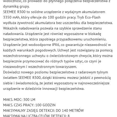
widoczność, co prowadzi do płynnego połączenia bezpieczeństwa z
dynamiką grupy.
SEEMEE R300 to solidne urządzenie z wydajnym akumulatorem
3350 mAh, który oferuje do 100 godzin pracy. Tryb Eco-Flash
wydłuża żywotność akumulatora bez uszczerbku dla bezpieczeństwa.
Wskaźnik naładowania pozwala na szybkie sprawdzenie stanu
naładowania. Urządzenie jest również wyposażone w blokadę
bezpieczeństwa, która zapobiega przypadkowemu uruchomieniu.
Urządzenie jest wodoodporne IPX6, co gwarantuje niezawodność w
każdych warunkach pogodowych. Uchwyt jest rozwiązany za pomocą
wszechstronnego uchwytu o ćwierćobrotowym chwycie, który można
bezpiecznie przymocować do różnych typów sztyc, co czyni je
niezawodnym i wszechstronnym towarzyszem.
Doświadcz nowego poziomu bezpieczeństwa z radarowym tylnym
światłem SEEMEE R300, dzięki któremu możesz jeździć z pewnością
siebie i świadomością, że jesteś wyposażony w najnowocześniejsze
urządzenie w dziedzinie innowacji bezpieczeństwa.
MAKS. MOC: 300 LM
MAKS. CZAS PRACY: 100 GODZIN
MAKSYMALNY ZASIĘG DETEKCJI: DO 140 METRÓW
MAKSYMALNA LICZBA CELÓW DETEKCJI: 8