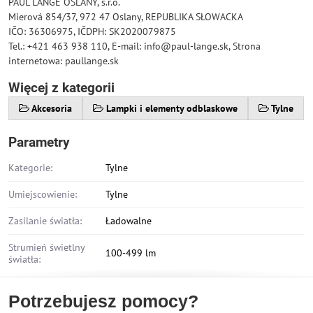
PAUL LANGE OSLANY, s.r.o.
Mierová 854/37, 972 47 Oslany, REPUBLIKA SŁOWACKA
IČO: 36306975, IČDPH: SK2020079875
Tel.: +421 463 938 110, E-mail: info@paul-lange.sk, Strona
internetowa: paullange.sk
Więcej z kategorii
Akcesoria
Lampki i elementy odblaskowe
Tylne
Parametry
Kategorie:
Tylne
Umiejscowienie:
Tylne
Zasilanie światła:
Ładowalne
Strumień świetlny
100-499 lm
światła:
Potrzebujesz pomocy?