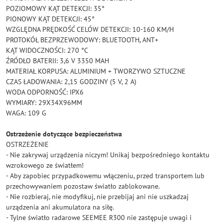
POZIOMOWY KĄT DETEKCJI: 35°
PIONOWY KĄT DETEKCJI: 45°
WZGLĘDNA PRĘDKOŚĆ CELÓW DETEKCJI: 10-160 KM/H
PROTOKÓŁ BEZPRZEWODOWY: BLUETOOTH, ANT+
KĄT WIDOCZNOŚCI: 270 °C
ŹRÓDŁO BATERII: 3,6 V 3350 MAH
MATERIAŁ KORPUSA: ALUMINIUM + TWORZYWO SZTUCZNE
CZAS ŁADOWANIA: 2,15 GODZINY (5 V, 2 A)
WODA ODPORNOŚĆ: IPX6
WYMIARY: 29X34X96MM
WAGA: 109 G
Ostrzeżenie dotyczące bezpieczeństwa
OSTRZEŻENIE
- Nie zakrywaj urządzenia niczym! Unikaj bezpośredniego kontaktu
wzrokowego ze światłem!
- Aby zapobiec przypadkowemu włączeniu, przed transportem lub
przechowywaniem pozostaw światło zablokowane.
- Nie rozbieraj, nie modyfikuj, nie przebijaj ani nie uszkadzaj
urządzenia ani akumulatora na siłę.
- Tylne światło radarowe SEEMEE R300 nie zastępuje uwagi i