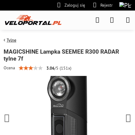
Zaloguj się
Rejestr
Tylne
MAGICSHINE Lampka SEEMEE R300 RADAR
tylne 7f
Ocena
3.06
/
5
(
151
x)