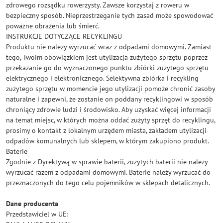
zdrowego rozsądku rowerzysty. Zawsze korzystaj z roweru w
bezpieczny sposób. Nieprzestrzeganie tych zasad może spowodować
poważne obrażenia lub śmierć.
INSTRUKCJE DOTYCZĄCE RECYKLINGU
Produktu nie należy wyrzucać wraz z odpadami domowymi. Zamiast
tego, Twoim obowiązkiem jest utylizacja zużytego sprzętu poprzez
przekazanie go do wyznaczonego punktu zbiórki zużytego sprzętu
elektrycznego i elektronicznego. Selektywna zbiórka i recykling
zużytego sprzętu w momencie jego utylizacji pomoże chronić zasoby
naturalne i zapewni, że zostanie on poddany recyklingowi w sposób
chroniący zdrowie ludzi i środowisko. Aby uzyskać więcej informacji
na temat miejsc, w których można oddać zużyty sprzęt do recyklingu,
prosimy o kontakt z lokalnym urzędem miasta, zakładem utylizacji
odpadów komunalnych lub sklepem, w którym zakupiono produkt.
Baterie
Zgodnie z Dyrektywą w sprawie baterii, zużytych baterii nie należy
wyrzucać razem z odpadami domowymi. Baterie należy wyrzucać do
przeznaczonych do tego celu pojemników w sklepach detalicznych.
Dane producenta
Przedstawiciel w UE: