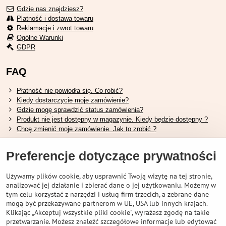
Gdzie nas znajdziesz?
Platność i dostawa towaru
Reklamacje i zwrot towaru
Ogólne Warunki
GDPR
FAQ
Płatność nie powiodła się. Co robić?
Kiedy dostarczycie moje zamówienie?
Gdzie mogę sprawdzić status zamówienia?
Produkt nie jest dostępny w magazynie. Kiedy będzie dostępny ?
Chcę zmienić moje zamówienie. Jak to zrobić ?
Przydatne linki
Preferencje dotyczące prywatności
Tabela rozmiarów butów Shimano.
Używamy plików cookie, aby usprawnić Twoją wizytę na tej stronie,
Jak wybrać odpowiedni widelec amortyzowany.
analizować jej działanie i zbierać dane o jej użytkowaniu. Możemy w
Jak wybrać odpowiedni rozmiar kasku?
tym celu korzystać z narzędzi i usług firm trzecich, a zebrane dane
Przewodnik po akumulatorach Shimano.
mogą być przekazywane partnerom w UE, USA lub innych krajach.
Zrozumienie opon bezdętkowych Schwalbe
Klikając „Akceptuj wszystkie pliki cookie", wyrażasz zgodę na takie
przetwarzanie. Możesz znaleźć szczegółowe informacje lub edytować