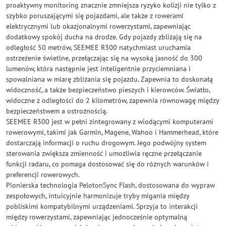
proaktywny monitoring znacznie zmniejsza ryzyko kolizji nie tylko z
szybko poruszającymi się pojazdami, ale także z rowerami
elektrycznymi lub okazjonalnymi rowerzystami, zapewniając
dodatkowy spokój ducha na drodze. Gdy pojazdy zbliżają się na
odległość 50 metrów, SEEMEE R300 natychmiast uruchamia
ostrzeżenie świetlne, przełączając się na wysoką jasność do 300
lumenów, która następnie jest inteligentnie przyciemniana i
spowalniana w miarę zbliżania się pojazdu. Zapewnia to doskonałą
widoczność, a także bezpieczeństwo pieszych i kierowców. Światło,
widoczne z odległości do 2 kilometrów, zapewnia równowagę między
bezpieczeństwem a ostrożnością.
SEEMEE R300 jest w pełni zintegrowany z wiodącymi komputerami
rowerowymi, takimi jak Garmin, Magene, Wahoo i Hammerhead, które
dostarczają informacji o ruchu drogowym. Jego podwójny system
sterowania zwiększa zmienność i umożliwia ręczne przełączanie
funkcji radaru, co pomaga dostosować się do różnych warunków i
preferencji rowerowych.
Pionierska technologia PelotonSync Flash, dostosowana do wypraw
zespołowych, intuicyjnie harmonizuje tryby migania między
pobliskimi kompatybilnymi urządzeniami. Sprzyja to interakcji
między rowerzystami, zapewniając jednocześnie optymalną