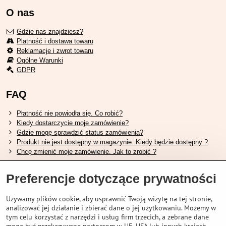
O nas
Gdzie nas znajdziesz?
Platność i dostawa towaru
Reklamacje i zwrot towaru
Ogólne Warunki
GDPR
FAQ
Płatność nie powiodła się. Co robić?
Kiedy dostarczycie moje zamówienie?
Gdzie mogę sprawdzić status zamówienia?
Produkt nie jest dostępny w magazynie. Kiedy będzie dostępny ?
Chcę zmienić moje zamówienie. Jak to zrobić ?
Przydatne linki
Preferencje dotyczące prywatności
Tabela rozmiarów butów Shimano.
Używamy plików cookie, aby usprawnić Twoją wizytę na tej stronie,
Jak wybrać odpowiedni widelec amortyzowany.
analizować jej działanie i zbierać dane o jej użytkowaniu. Możemy w
Jak wybrać odpowiedni rozmiar kasku?
tym celu korzystać z narzędzi i usług firm trzecich, a zebrane dane
Przewodnik po akumulatorach Shimano.