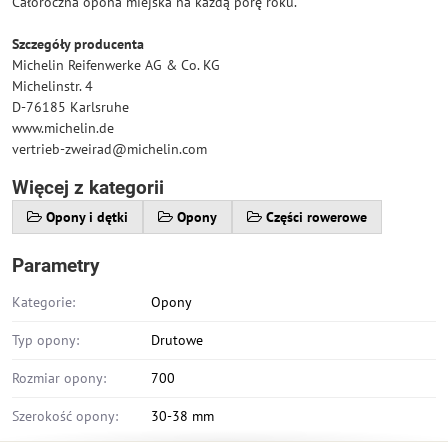
Całoroczna opona miejska na każdą porę roku.
Szczegóły producenta
Michelin Reifenwerke AG & Co. KG
Michelinstr. 4
D-76185 Karlsruhe
www.michelin.de
vertrieb-zweirad@michelin.com
Więcej z kategorii
Opony i dętki
Opony
Części rowerowe
Parametry
Kategorie:
Opony
Typ opony:
Drutowe
Rozmiar opony:
700
Szerokość opony:
30-38 mm