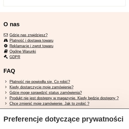
O nas
Gdzie nas znajdziesz?
Platność i dostawa towaru
Reklamacje i zwrot towaru
Ogólne Warunki
GDPR
FAQ
Płatność nie powiodła się. Co robić?
Kiedy dostarczycie moje zamówienie?
Gdzie mogę sprawdzić status zamówienia?
Produkt nie jest dostępny w magazynie. Kiedy będzie dostępny ?
Chcę zmienić moje zamówienie. Jak to zrobić ?
Przydatne linki
Preferencje dotyczące prywatności
Tabela rozmiarów butów Shimano.