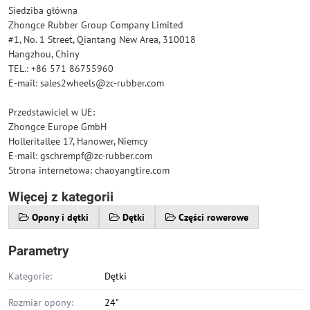
Siedziba główna
Zhongce Rubber Group Company Limited
#1, No. 1 Street, Qiantang New Area, 310018
Hangzhou, Chiny
TEL.: +86 571 86755960
E-mail: sales2wheels@zc-rubber.com
Przedstawiciel w UE:
Zhongce Europe GmbH
Holleritallee 17, Hanower, Niemcy
E-mail: gschrempf@zc-rubber.com
Strona internetowa: chaoyangtire.com
Więcej z kategorii
Opony i dętki
Dętki
Części rowerowe
Parametry
Kategorie:
Dętki
Rozmiar opony:
24"