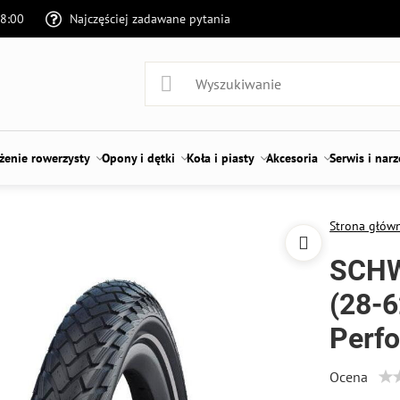
18:00
Najczęściej zadawane pytania
enie rowerzysty
Opony i dętki
Koła i piasty
Akcesoria
Serwis i nar
Strona głów
SCH
(28-
Perf
Ocena