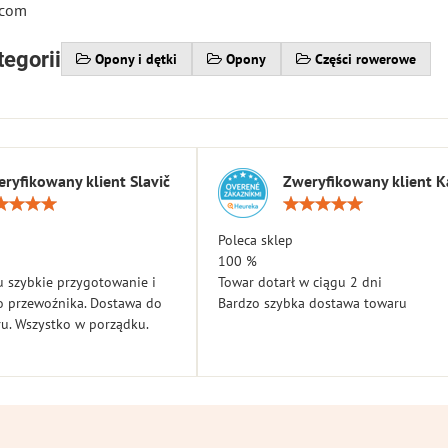
.com
tegorii
Opony i dętki
Opony
Części rowerowe
ryfikowany klient Slavič
Zweryfikowany klient K
Ocena:
Ocen
5
5
/
/
Poleca sklep
5
5
100 %
 szybkie przygotowanie i
Towar dotarł w ciągu 2 dni
o przewoźnika. Dostawa do
Bardzo szybka dostawa towaru
u. Wszystko w porządku.