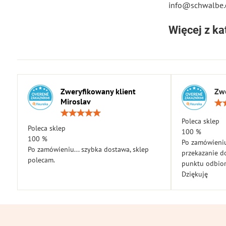
info@schwalbe
Więcej z ka
Zweryfikowany klient
Zwe
Miroslav
Ocena:
5
Poleca sklep
Poleca sklep
/
100 %
5
100 %
Po zamówieniu
Po zamówieniu... szybka dostawa, sklep
przekazanie d
polecam.
punktu odbior
Dziękuję