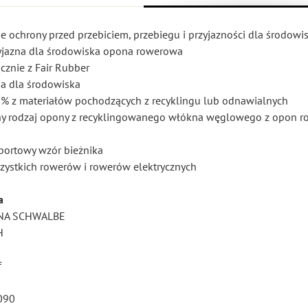
ie ochrony przed przebiciem, przebiegu i przyjazności dla środowi
rzyjazna dla środowiska opona rowerowa
cznie z Fair Rubber
na dla środowiska
70% z materiałów pochodzących z recyklingu lub odnawialnych
dyny rodzaj opony z recyklingowanego włókna węglowego z opon 
sportowy wzór bieżnika
szystkich rowerów i rowerów elektrycznych
a
NA SCHWALBE
H
f
090