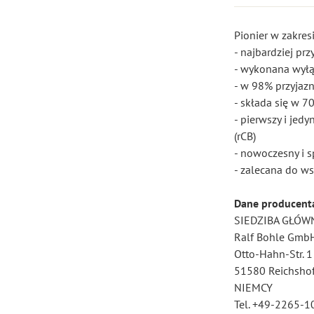
Pionier w zakres
- najbardziej p
- wykonana wyłą
- w 98% przyjaz
- składa się w 
- pierwszy i je
(rCB)
- nowoczesny i 
- zalecana do w
Dane producent
SIEDZIBA GŁÓW
Ralf Bohle Gmb
Otto-Hahn-Str. 1
51580 Reichsho
NIEMCY
Tel. +49-2265-1