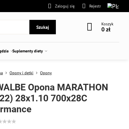
Zaloguj się
Rejestr
Koszyk
Szukaj
0 zł
zędzia
Suplementy diety
na
Opony i dętki
Opony
WALBE Opona MARATHON
622) 28x1.10 700x28C
ormance