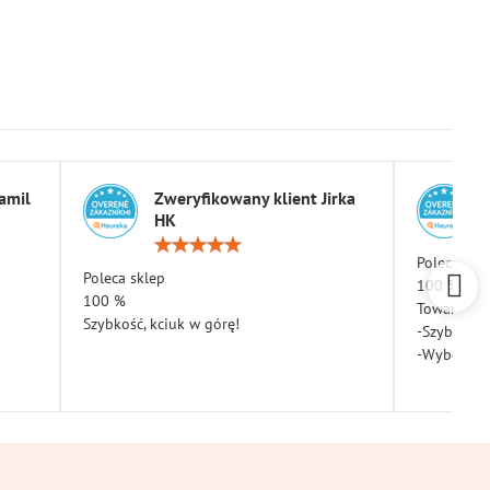
amil
Zweryfikowany klient Jirka
HK
a:
Ocena:
5
Poleca skl
Poleca sklep
/
100 %
5
100 %
Towar dota
Szybkość, kciuk w górę!
-Szybkość
-Wybór