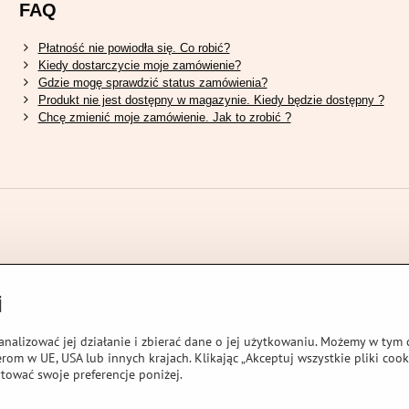
FAQ
Płatność nie powiodła się. Co robić?
Kiedy dostarczycie moje zamówienie?
Gdzie mogę sprawdzić status zamówienia?
Produkt nie jest dostępny w magazynie. Kiedy będzie dostępny ?
Chcę zmienić moje zamówienie. Jak to zrobić ?
i
analizować jej działanie i zbierać dane o jej użytkowaniu. Możemy w tym c
rom w UE, USA lub innych krajach. Klikając „Akceptuj wszystkie pliki cook
tować swoje preferencje poniżej.
AL STORES L.T.D.
Preferencje dotyczące prywatności
Oświadczenie o ochr