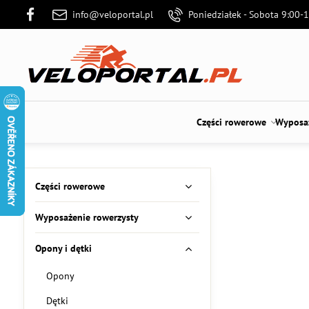
info@veloportal.pl
Poniedziałek - Sobota 9:00-
Części rowerowe
Wyposaż
Części rowerowe
Wyposażenie rowerzysty
Opony i dętki
Opony
Dętki