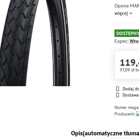
Opona MAR
więcej
DOSTEPNY
Expec:
Wto
119,
97,09 zł
b
Dodaj d
Dostawa
Numer maga
Producent:
Opis(automatyczne tłuma