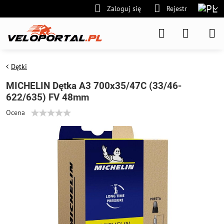
Zaloguj się
Rejestr
Dętki
MICHELIN Dętka A3 700x35/47C (33/46-
622/635) FV 48mm
Ocena