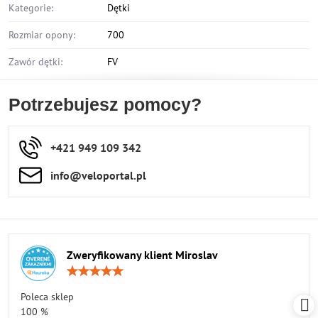
Kategorie:
Dętki
Rozmiar opony:
700
Zawór dętki:
FV
Potrzebujesz pomocy?
+421 949 109 342
info​​@veloportal​.pl
Zweryfikowany klient Miroslav
Ocena:
5
/
Poleca sklep
5
100 %