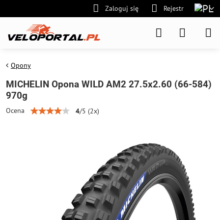
Zaloguj się
Rejestr
Opony
MICHELIN Opona WILD AM2 27.5x2.60 (66-584)
970g
Ocena
4
/
5
(
2
x)