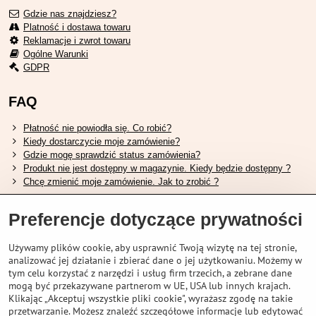
Gdzie nas znajdziesz?
Platność i dostawa towaru
Reklamacje i zwrot towaru
Ogólne Warunki
GDPR
FAQ
Płatność nie powiodła się. Co robić?
Kiedy dostarczycie moje zamówienie?
Gdzie mogę sprawdzić status zamówienia?
Produkt nie jest dostępny w magazynie. Kiedy będzie dostępny ?
Chcę zmienić moje zamówienie. Jak to zrobić ?
Przydatne linki
Preferencje dotyczące prywatności
Tabela rozmiarów butów Shimano.
Używamy plików cookie, aby usprawnić Twoją wizytę na tej stronie,
Jak wybrać odpowiedni widelec amortyzowany.
analizować jej działanie i zbierać dane o jej użytkowaniu. Możemy w
Jak wybrać odpowiedni rozmiar kasku?
tym celu korzystać z narzędzi i usług firm trzecich, a zebrane dane
Przewodnik po akumulatorach Shimano.
mogą być przekazywane partnerom w UE, USA lub innych krajach.
Zrozumienie opon bezdętkowych Schwalbe
Klikając „Akceptuj wszystkie pliki cookie", wyrażasz zgodę na takie
przetwarzanie. Możesz znaleźć szczegółowe informacje lub edytować