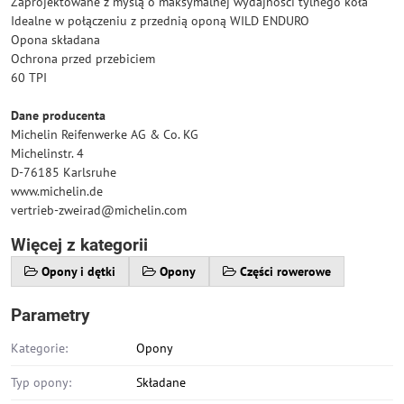
Zaprojektowane z myślą o maksymalnej wydajności tylnego koła
Idealne w połączeniu z przednią oponą WILD ENDURO
Opona składana
Ochrona przed przebiciem
60 TPI
Dane producenta
Michelin Reifenwerke AG & Co. KG
Michelinstr. 4
D-76185 Karlsruhe
www.michelin.de
vertrieb-zweirad@michelin.com
Więcej z kategorii
Opony i dętki
Opony
Części rowerowe
Parametry
Kategorie:
Opony
Typ opony:
Składane