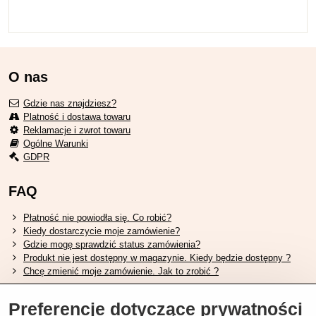
O nas
Gdzie nas znajdziesz?
Platność i dostawa towaru
Reklamacje i zwrot towaru
Ogólne Warunki
GDPR
FAQ
Płatność nie powiodła się. Co robić?
Kiedy dostarczycie moje zamówienie?
Gdzie mogę sprawdzić status zamówienia?
Produkt nie jest dostępny w magazynie. Kiedy będzie dostępny ?
Chcę zmienić moje zamówienie. Jak to zrobić ?
Przydatne linki
Preferencje dotyczące prywatności