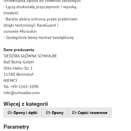
Uniwersalna opona do rowerów szosowych
- Łączy doskonałą przyczepność i wysoką
trwałość
- Bardzo dobra ochrona przed przebiciem
dzięki technologii RaceGuard i
osnowie Microskin
- Szczególnie łatwy montaż bezdętkowy
Dane producenta
SIEDZIBA GŁÓWNA SCHWALBE
Ralf Bohle GmbH
Otto-Hahn-Str. 1
51580 Reichshof
NIEMCY
Tel. +49-2265-1090
info@schwalbe.com
Więcej z kategorii
Opony i dętki
Opony
Części rowerowe
Parametry