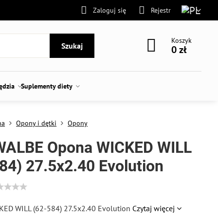
Zaloguj się
Rejestr
Koszyk
Szukaj
0 zł
zędzia
Suplementy diety
na
Opony i dętki
Opony
ALBE Opona WICKED WILL
84) 27.5x2.40 Evolution
ED WILL (62-584) 27.5x2.40 Evolution
Czytaj więcej