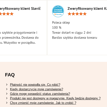
ryfikowany klient Slavič
Zweryfikowany klient K
Ocena:
Ocen
5
5
/
/
Poleca sklep
5
5
100 %
 szybkie przygotowanie i
Towar dotarł w ciągu 2 dni
o przewoźnika. Dostawa do
Bardzo szybka dostawa towaru
u. Wszystko w porządku.
FAQ
Płatność nie powiodła się. Co robić?
Kiedy dostarczycie moje zamówienie?
Gdzie mogę sprawdzić status zamówienia?
Produkt nie jest dostępny w magazynie. Kiedy będzie dostępny ?
Chcę zmienić moje zamówienie. Jak to zrobić ?