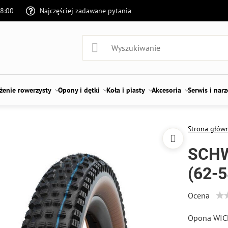
18:00
Najczęściej zadawane pytania
enie rowerzysty
Opony i dętki
Koła i piasty
Akcesoria
Serwis i nar
Strona głów
SCHW
(62-5
Ocena
Opona WICK