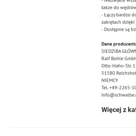
- Niezwykle wsze
także do wędrówe
- Łączy bardzo d
zakrętach dzię
- Dostępne są tr
Dane producent
SIEDZIBA GŁÓW
Ralf Bohle Gmb
Otto-Hahn-Str. 1
51580 Reichsho
NIEMCY
Tel. +49-2265-1
info@schwalbe
Więcej z ka