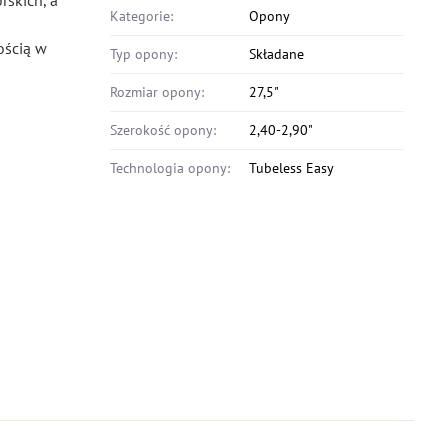
rskich, a
Kategorie:
Opony
ością w
Typ opony:
Składane
Rozmiar opony:
27,5"
Szerokość opony:
2,40-2,90"
Technologia opony:
Tubeless Easy