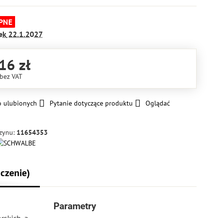
PNE
ek
22.1.2027
16 zł
bez VAT
o ulubionych
Pytanie dotyczące produktu
Oglądać
zynu:
11654353
czenie)
Parametry