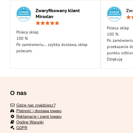
Zweryfikowany klient
Zwe
Miroslav
Ocena:
5
Poleca sklep
Poleca sklep
/
100 %
5
100 %
Po zamówieniu
Po zamówieniu... szybka dostawa, sklep
przekazanie d
polecam.
punktu odbior
Dziękuję
O nas
Gdzie nas znajdziesz?
Platność i dostawa towaru
Reklamacje i zwrot towaru
Ogólne Warunki
GDPR