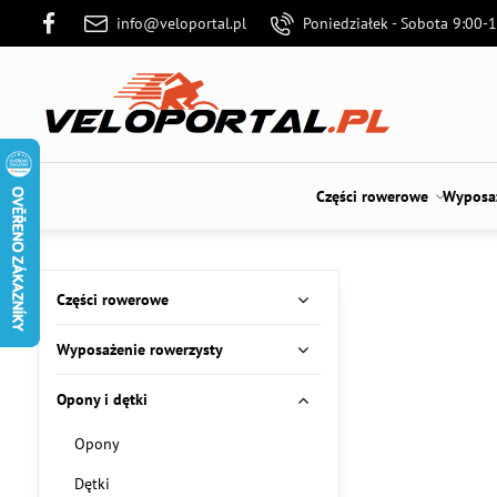
info@veloportal.pl
Poniedziałek - Sobota 9:00-
Części rowerowe
Wyposaż
Części rowerowe
Wyposażenie rowerzysty
Opony i dętki
Opony
Dętki