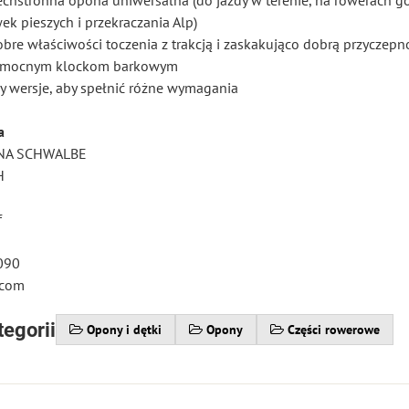
chstronna opona uniwersalna (do jazdy w terenie, na rowerach gó
k pieszych i przekraczania Alp)
obre właściwości toczenia z trakcją i zaskakująco dobrą przyczepn
ki mocnym klockom barkowym
zy wersje, aby spełnić różne wymagania
a
NA SCHWALBE
H
f
090
.com
tegorii
Opony i dętki
Opony
Części rowerowe