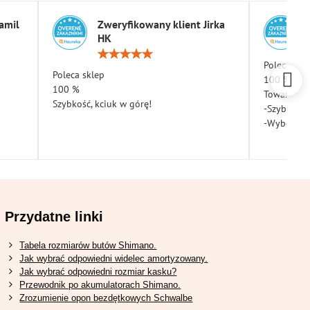
amil
Zweryfikowany klient Jirka
HK
a:
Ocena:
5
Poleca skl
Poleca sklep
/
100 %
5
100 %
Towar dota
Szybkość, kciuk w górę!
-Szybkość
-Wybór
Przydatne linki
Tabela rozmiarów butów Shimano.
Jak wybrać odpowiedni widelec amortyzowany.
Jak wybrać odpowiedni rozmiar kasku?
Przewodnik po akumulatorach Shimano.
Zrozumienie opon bezdętkowych Schwalbe