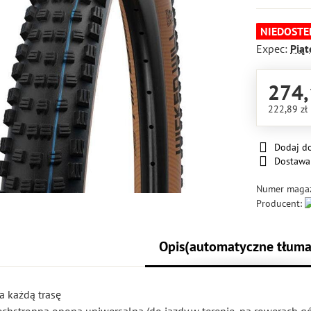
NIEDOSTE
Expec:
Piąt
274,
222,89 zł
Dodaj d
Dostawa
Numer maga
Producent:
Opis(automatyczne tłuma
a każdą trasę