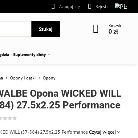
Zaloguj się
Rejestr
Koszyk
Szukaj
0 zł
zędzia
Suplementy diety
na
Opony i dętki
Opony
ALBE Opona WICKED WILL
84) 27.5x2.25 Performance
ED WILL (57-584) 27.5x2.25 Performance
Czytaj więcej