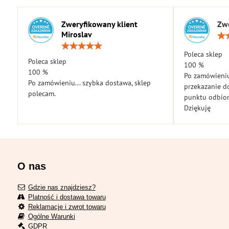
Zweryfikowany klient
Zwe
Miroslav
Ocena:
5
Poleca sklep
Poleca sklep
/
100 %
5
100 %
Po zamówieniu
Po zamówieniu... szybka dostawa, sklep
przekazanie d
polecam.
punktu odbior
Dziękuję
O nas
Gdzie nas znajdziesz?
Platność i dostawa towaru
Reklamacje i zwrot towaru
Ogólne Warunki
GDPR