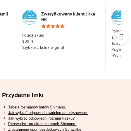
amil
Zweryfikowany klient Jirka
HK
a:
Ocena:
5
Poleca skl
Poleca sklep
/
100 %
5
100 %
Towar dota
Szybkość, kciuk w górę!
-Szybkość
-Wybór
Przydatne linki
Tabela rozmiarów butów Shimano.
Jak wybrać odpowiedni widelec amortyzowany.
Jak wybrać odpowiedni rozmiar kasku?
Przewodnik po akumulatorach Shimano.
Zrozumienie opon bezdętkowych Schwalbe