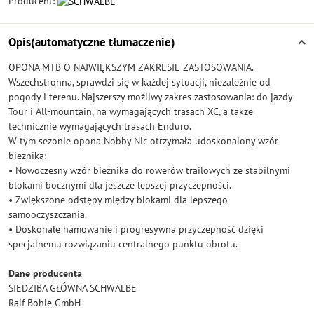
Producent:
Opis(automatyczne tłumaczenie)
OPONA MTB O NAJWIĘKSZYM ZAKRESIE ZASTOSOWANIA.
Wszechstronna, sprawdzi się w każdej sytuacji, niezależnie od
pogody i terenu. Najszerszy możliwy zakres zastosowania: do jazdy
Tour i All-mountain, na wymagających trasach XC, a także
technicznie wymagających trasach Enduro.
W tym sezonie opona Nobby Nic otrzymała udoskonalony wzór
bieżnika:
• Nowoczesny wzór bieżnika do rowerów trailowych ze stabilnymi
blokami bocznymi dla jeszcze lepszej przyczepności.
• Zwiększone odstępy między blokami dla lepszego
samooczyszczania.
• Doskonałe hamowanie i progresywna przyczepność dzięki
specjalnemu rozwiązaniu centralnego punktu obrotu.
Dane producenta
SIEDZIBA GŁÓWNA SCHWALBE
Ralf Bohle GmbH