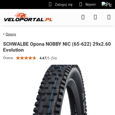
Zaloguj się
Rejestr
Opony
SCHWALBE Opona NOBBY NIC (65-622) 29x2.60
Evolution
Ocena
4.67
/
5
(
3
x)