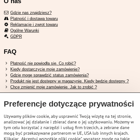
O nas
Gdzie nas znajdziesz?
Platność i dostawa towaru
Reklamacje i zwrot towaru
Ogólne Warunki
GDPR
FAQ
Płatność nie powiodła się. Co robić?
Kiedy dostarczycie moje zamówienie?
Gdzie mogę sprawdzić status zamówienia?
Produkt nie jest dostępny w magazynie. Kiedy będzie dostępny ?
Chcę zmienić moje zamówienie. Jak to zrobić ?
Przydatne linki
Preferencje dotyczące prywatności
Tabela rozmiarów butów Shimano.
Używamy plików cookie, aby usprawnić Twoją wizytę na tej stronie,
Jak wybrać odpowiedni widelec amortyzowany.
analizować jej działanie i zbierać dane o jej użytkowaniu. Możemy w
Jak wybrać odpowiedni rozmiar kasku?
tym celu korzystać z narzędzi i usług firm trzecich, a zebrane dane
Przewodnik po akumulatorach Shimano.
mogą być przekazywane partnerom w UE, USA lub innych krajach.
Zrozumienie opon bezdętkowych Schwalbe
Klikając „Akceptuj wszystkie pliki cookie", wyrażasz zgodę na takie