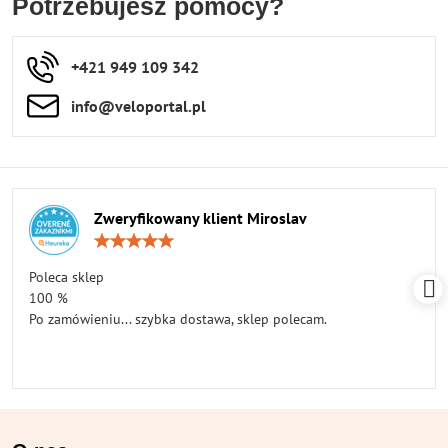
Potrzebujesz pomocy?
+421 949 109 342
info​​@veloportal​.pl
Zweryfikowany klient Miroslav
Ocena:
5
/
Poleca sklep
5
100 %
Po zamówieniu... szybka dostawa, sklep polecam.