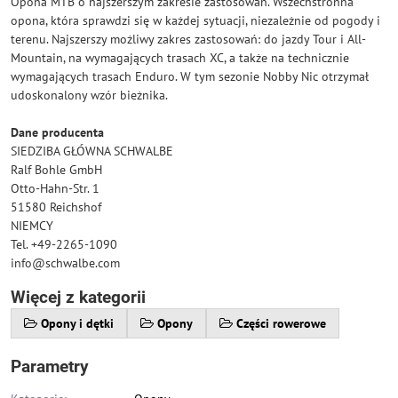
Opona MTB o najszerszym zakresie zastosowań. Wszechstronna
opona, która sprawdzi się w każdej sytuacji, niezależnie od pogody i
terenu. Najszerszy możliwy zakres zastosowań: do jazdy Tour i All-
Mountain, na wymagających trasach XC, a także na technicznie
wymagających trasach Enduro. W tym sezonie Nobby Nic otrzymał
udoskonalony wzór bieżnika.
Dane producenta
SIEDZIBA GŁÓWNA SCHWALBE
Ralf Bohle GmbH
Otto-Hahn-Str. 1
51580 Reichshof
NIEMCY
Tel. +49-2265-1090
info@schwalbe.com
Więcej z kategorii
Opony i dętki
Opony
Części rowerowe
Parametry