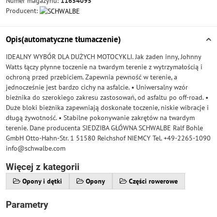
Numer magazynu:
11654095
Producent:
Opis(automatyczne tłumaczenie)
IDEALNY WYBÓR DLA DUŻYCH MOTOCYKLI. Jak żaden inny, Johnny
Watts łączy płynne toczenie na twardym terenie z wytrzymałością i
ochroną przed przebiciem. Zapewnia pewność w terenie, a
jednocześnie jest bardzo cichy na asfalcie. • Uniwersalny wzór
bieżnika do szerokiego zakresu zastosowań, od asfaltu po off-road. •
Duże bloki bieżnika zapewniają doskonałe toczenie, niskie wibracje i
długą żywotność. • Stabilne pokonywanie zakrętów na twardym
terenie. Dane producenta SIEDZIBA GŁÓWNA SCHWALBE Ralf Bohle
GmbH Otto-Hahn-Str. 1 51580 Reichshof NIEMCY Tel. +49-2265-1090
info@schwalbe.com
Więcej z kategorii
Opony i dętki
Opony
Części rowerowe
Parametry