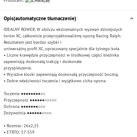
Producent:
Opis(automatyczne tłumaczenie)
IDEALNY ROWER. W obliczu ekstremalnych wyzwań dzisiejszych
torów XC, całkowicie przeprojektowaliśmy oponę Racing Ralph.
Rezultatem jest bardzo szybki i
uniwersalny profil XC, opracowany specjalnie dla tylnego koła.
• Liczne krawędzie przyczepności w środkowej części bieżnika
zapewniają doskonałą trakcję i doskonałe
przyspieszenie.
• Wyraźne klocki zapewniają doskonałą przyczepność boczną.
• Dobre właściwości toczenia i wyjątkowo cicha opona.
Toczenie ●●●●●●●●○○
Przyczepność ●●●●●●○○○○○
Ochrona ●●●●●●●○○○
Dożywotnia ●●●●●●○○○○
• Rozmiar: 26x2,25
• ETRTO: 57-559