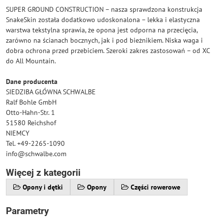
SUPER GROUND CONSTRUCTION – nasza sprawdzona konstrukcja
SnakeSkin została dodatkowo udoskonalona – lekka i elastyczna
warstwa tekstylna sprawia, że ​​opona jest odporna na przecięcia,
zarówno na ścianach bocznych, jak i pod bieżnikiem. Niska waga i
dobra ochrona przed przebiciem. Szeroki zakres zastosowań – od XC
do All Mountain.
Dane producenta
SIEDZIBA GŁÓWNA SCHWALBE
Ralf Bohle GmbH
Otto-Hahn-Str. 1
51580 Reichshof
NIEMCY
Tel. +49-2265-1090
info@schwalbe.com
Więcej z kategorii
Opony i dętki
Opony
Części rowerowe
Parametry