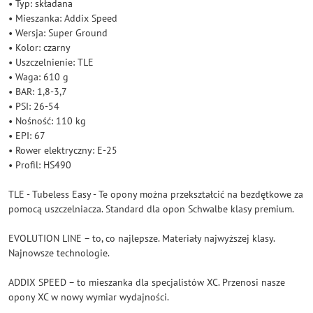
• Typ: składana
• Mieszanka: Addix Speed
• Wersja: Super Ground
• Kolor: czarny
• Uszczelnienie: TLE
• Waga: 610 g
• BAR: 1,8-3,7
• PSI: 26-54
• Nośność: 110 kg
• EPI: 67
• Rower elektryczny: E-25
• Profil: HS490
TLE - Tubeless Easy - Te opony można przekształcić na bezdętkowe za
pomocą uszczelniacza. Standard dla opon Schwalbe klasy premium.
EVOLUTION LINE – to, co najlepsze. Materiały najwyższej klasy.
Najnowsze technologie.
ADDIX SPEED – to mieszanka dla specjalistów XC. Przenosi nasze
opony XC w nowy wymiar wydajności.