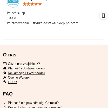
Ocena:
5
/
Poleca sklep
5
100 %
Po zamówieniu... szybka dostawa, sklep polecam.
O nas
Gdzie nas znajdziesz?
Platność i dostawa towaru
Reklamacje i zwrot towaru
Ogólne Warunki
GDPR
FAQ
Płatność nie powiodła się. Co robić?
Kiedy dostarczycie moje zamówienie?