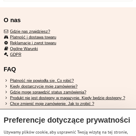
O nas
Gdzie nas znajdziesz?
Platność i dostawa towaru
Reklamacje i zwrot towaru
Ogólne Warunki
GDPR
FAQ
Płatność nie powiodła się. Co robić?
Kiedy dostarczycie moje zamówienie?
Gdzie mogę sprawdzić status zamówienia?
Produkt nie jest dostępny w magazynie. Kiedy będzie dostępny ?
Chcę zmienić moje zamówienie. Jak to zrobić ?
Przydatne linki
Preferencje dotyczące prywatności
Tabela rozmiarów butów Shimano.
Używamy plików cookie, aby usprawnić Twoją wizytę na tej stronie,
Jak wybrać odpowiedni widelec amortyzowany.