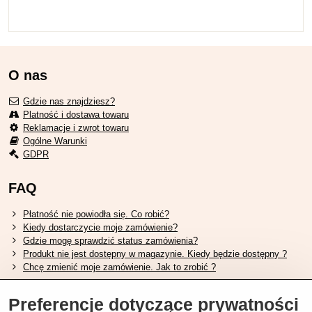
O nas
Gdzie nas znajdziesz?
Platność i dostawa towaru
Reklamacje i zwrot towaru
Ogólne Warunki
GDPR
FAQ
Płatność nie powiodła się. Co robić?
Kiedy dostarczycie moje zamówienie?
Gdzie mogę sprawdzić status zamówienia?
Produkt nie jest dostępny w magazynie. Kiedy będzie dostępny ?
Chcę zmienić moje zamówienie. Jak to zrobić ?
Przydatne linki
Preferencje dotyczące prywatności