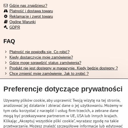
Gdzie nas znajdziesz?
Platność i dostawa towaru
Reklamacje i zwrot towaru
Ogólne Warunki
GDPR
FAQ
Płatność nie powiodła się. Co robić?
Kiedy dostarczycie moje zamówienie?
Gdzie mogę sprawdzić status zamówienia?
Produkt nie jest dostępny w magazynie. Kiedy będzie dostępny ?
Chcę zmienić moje zamówienie. Jak to zrobić ?
Przydatne linki
Preferencje dotyczące prywatności
Tabela rozmiarów butów Shimano.
Używamy plików cookie, aby usprawnić Twoją wizytę na tej stronie,
Jak wybrać odpowiedni widelec amortyzowany.
analizować jej działanie i zbierać dane o jej użytkowaniu. Możemy w
Jak wybrać odpowiedni rozmiar kasku?
tym celu korzystać z narzędzi i usług firm trzecich, a zebrane dane
Przewodnik po akumulatorach Shimano.
mogą być przekazywane partnerom w UE, USA lub innych krajach.
Zrozumienie opon bezdętkowych Schwalbe
Klikając „Akceptuj wszystkie pliki cookie", wyrażasz zgodę na takie
przetwarzanie. Możesz znaleźć szczegółowe informacje lub edytować