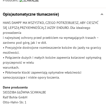
Producent:
Opis(automatyczne tłumaczenie)
HANS DAMPF MA WSZYSTKO, CZEGO POTRZEBUJESZ, ABY CIESZYĆ
SIĘ LEPSZĄ PRZYJEMNOŚCIĄ Z JAZDY ENDURO. Dla idealnego
prowadzenia
i najwyższej ochrony przed przebiciem na wymagających trasach –
zarówno pod górę, jak i w dół.
• Precyzyjnie dostrojone rozmieszczenie kolców do jazdy na granicy
możliwości.
• Połączenie dużych i małych kolców zapewnia kolarzowi optymalną
przyczepność w wielu
warunkach.
• Półotwarte klocki zapewniają optymalne właściwości
samoczyszczące i niskie opory toczenia.
Dane producenta
SIEDZIBA GŁÓWNA SCHWALBE
Ralf Bohle GmbH
Otto-Hahn-Str. 1