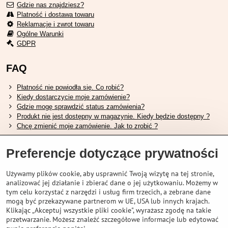
Gdzie nas znajdziesz?
Platność i dostawa towaru
Reklamacje i zwrot towaru
Ogólne Warunki
GDPR
FAQ
Płatność nie powiodła się. Co robić?
Kiedy dostarczycie moje zamówienie?
Gdzie mogę sprawdzić status zamówienia?
Produkt nie jest dostępny w magazynie. Kiedy będzie dostępny ?
Chcę zmienić moje zamówienie. Jak to zrobić ?
Przydatne linki
Preferencje dotyczące prywatności
Tabela rozmiarów butów Shimano.
Używamy plików cookie, aby usprawnić Twoją wizytę na tej stronie,
Jak wybrać odpowiedni widelec amortyzowany.
analizować jej działanie i zbierać dane o jej użytkowaniu. Możemy w
Jak wybrać odpowiedni rozmiar kasku?
tym celu korzystać z narzędzi i usług firm trzecich, a zebrane dane
Przewodnik po akumulatorach Shimano.
mogą być przekazywane partnerom w UE, USA lub innych krajach.
Zrozumienie opon bezdętkowych Schwalbe
Klikając „Akceptuj wszystkie pliki cookie", wyrażasz zgodę na takie
przetwarzanie. Możesz znaleźć szczegółowe informacje lub edytować