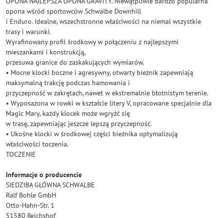
OPONA NAJLEPSZA OPONA GRAVITY. Niewątpliwie bardzo popularna
opona wśród sportowców Schwalbe Downhill
i Enduro. Idealne, wszechstronne właściwości na niemal wszystkie
trasy i warunki.
Wyrafinowany profil środkowy w połączeniu z najlepszymi
mieszankami i konstrukcją,
przesuwa granice do zaskakujących wymiarów.
• Mocne klocki boczne i agresywny, otwarty bieżnik zapewniają
maksymalną trakcję podczas hamowania i
przyczepność w zakrętach, nawet w ekstremalnie błotnistym terenie.
• Wyposażona w rowki w kształcie litery V, opracowane specjalnie dla
Magic Mary, każdy klocek może wgryźć się
w trasę, zapewniając jeszcze lepszą przyczepność.
• Ukośne klocki w środkowej części bieżnika optymalizują
właściwości toczenia.
TOCZENIE
Informacje o producencie
SIEDZIBA GŁÓWNA SCHWALBE
Ralf Bohle GmbH
Otto-Hahn-Str. 1
51580 Reichshof