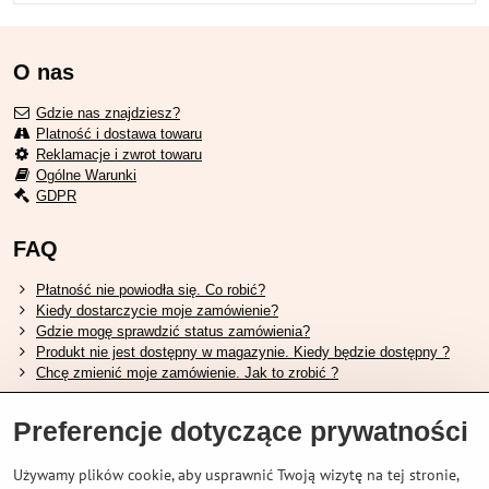
O nas
Gdzie nas znajdziesz?
Platność i dostawa towaru
Reklamacje i zwrot towaru
Ogólne Warunki
GDPR
FAQ
Płatność nie powiodła się. Co robić?
Kiedy dostarczycie moje zamówienie?
Gdzie mogę sprawdzić status zamówienia?
Produkt nie jest dostępny w magazynie. Kiedy będzie dostępny ?
Chcę zmienić moje zamówienie. Jak to zrobić ?
Przydatne linki
Preferencje dotyczące prywatności
Tabela rozmiarów butów Shimano.
Używamy plików cookie, aby usprawnić Twoją wizytę na tej stronie,
Jak wybrać odpowiedni widelec amortyzowany.