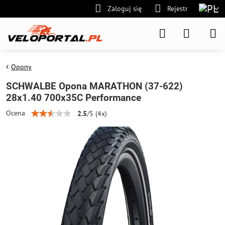
Zaloguj się
Rejestr
Opony
SCHWALBE Opona MARATHON (37-622)
28x1.40 700x35C Performance
Ocena
2.5
/
5
(
4
x)