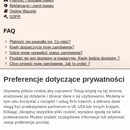
Platność i dostawa towaru
Reklamacje i zwrot towaru
Ogólne Warunki
GDPR
FAQ
Płatność nie powiodła się. Co robić?
Kiedy dostarczycie moje zamówienie?
Gdzie mogę sprawdzić status zamówienia?
Produkt nie jest dostępny w magazynie. Kiedy będzie dostępny ?
Chcę zmienić moje zamówienie. Jak to zrobić ?
Przydatne linki
Preferencje dotyczące prywatności
Tabela rozmiarów butów Shimano.
Używamy plików cookie, aby usprawnić Twoją wizytę na tej stronie,
Jak wybrać odpowiedni widelec amortyzowany.
analizować jej działanie i zbierać dane o jej użytkowaniu. Możemy w
Jak wybrać odpowiedni rozmiar kasku?
tym celu korzystać z narzędzi i usług firm trzecich, a zebrane dane
Przewodnik po akumulatorach Shimano.
mogą być przekazywane partnerom w UE, USA lub innych krajach.
Zrozumienie opon bezdętkowych Schwalbe
Klikając „Akceptuj wszystkie pliki cookie", wyrażasz zgodę na takie
przetwarzanie. Możesz znaleźć szczegółowe informacje lub edytować
swoje preferencje poniżej.