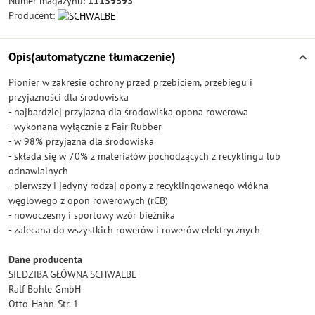
Numer magazynu:
11159393
Producent:
Opis(automatyczne tłumaczenie)
Pionier w zakresie ochrony przed przebiciem, przebiegu i
przyjazności dla środowiska
- najbardziej przyjazna dla środowiska opona rowerowa
- wykonana wyłącznie z Fair Rubber
- w 98% przyjazna dla środowiska
- składa się w 70% z materiałów pochodzących z recyklingu lub
odnawialnych
- pierwszy i jedyny rodzaj opony z recyklingowanego włókna
węglowego z opon rowerowych (rCB)
- nowoczesny i sportowy wzór bieżnika
- zalecana do wszystkich rowerów i rowerów elektrycznych
Dane producenta
SIEDZIBA GŁÓWNA SCHWALBE
Ralf Bohle GmbH
Otto-Hahn-Str. 1