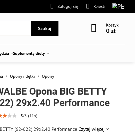
Zaloguj się
Rejestr
Koszyk
Szukaj
0 zł
zędzia
Suplementy diety
na
Opony i dętki
Opony
ALBE Opona BIG BETTY
622) 29x2.40 Performance
3
/
5
(
11
x)
BETTY (62-622) 29x2.40 Performance
Czytaj więcej