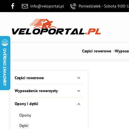
info@veloportal.pl
Poniedziałek - Sobota 9:00-
Części rowerowe
Wyposaż
Części rowerowe
Wyposażenie rowerzysty
Opony i dętki
Opony
Dętki