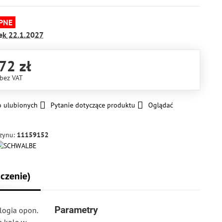
PNE
ek
22.1.2027
72 zł
bez VAT
o ulubionych
Pytanie dotyczące produktu
Oglądać
zynu:
11159152
czenie)
Parametry
ogia opon.