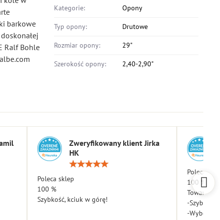
m kole w
Kategorie:
Opony
rte
ki barkowe
Typ opony:
Drutowe
a doskonałej
Rozmiar opony:
29"
 Ralf Bohle
albe.com
Szerokość opony:
2,40-2,90"
amil
Zweryfikowany klient Jirka
HK
a:
Ocena:
5
Poleca skl
Poleca sklep
/
100 %
5
100 %
Towar dota
Szybkość, kciuk w górę!
-Szybkość
-Wybór