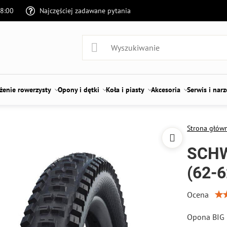
18:00
Najczęściej zadawane pytania
enie rowerzysty
Opony i dętki
Koła i piasty
Akcesoria
Serwis i nar
Strona głów
SCHW
(62-
Ocena
Opona BIG 