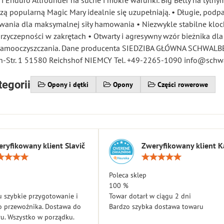
 Enduro Allrounder na suche i mokre warunki. Big Betty na tylny
zą popularną Magic Mary idealnie się uzupełniają. • Długie, podpa
ania dla maksymalnej siły hamowania • Niezwykle stabilne kloc
rzyczepności w zakrętach • Otwarty i agresywny wzór bieżnika dl
 samooczyszczania. Dane producenta SIEDZIBA GŁÓWNA SCHWALBE
-Str. 1 51580 Reichshof NIEMCY Tel. +49-2265-1090 info@schw
tegorii
Opony i dętki
Opony
Części rowerowe
ryfikowany klient Slavič
Zweryfikowany klient K
Ocena:
Ocen
5
5
/
/
Poleca sklep
5
5
100 %
 szybkie przygotowanie i
Towar dotarł w ciągu 2 dni
o przewoźnika. Dostawa do
Bardzo szybka dostawa towaru
u. Wszystko w porządku.