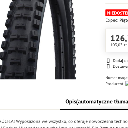
NIEDOSTE
Expec:
Piąt
126,
103,03 zł
Dodaj d
Dostawa
Numer maga
Producent:
Opis(automatyczne tłuma
CIŁA! Wyposażona we wszystko, co oferuje nowoczesna technol