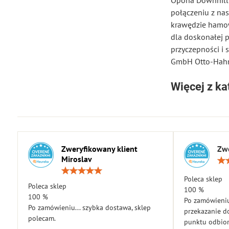
Opona Downhill i
połączeniu z nas
krawędzie hamow
dla doskonałej p
przyczepności i
GmbH Otto-Hahn
Więcej z ka
Zweryfikowany klient
Zwe
Miroslav
Ocena:
5
Poleca sklep
Poleca sklep
/
100 %
5
100 %
Po zamówieniu
Po zamówieniu... szybka dostawa, sklep
przekazanie d
polecam.
punktu odbior