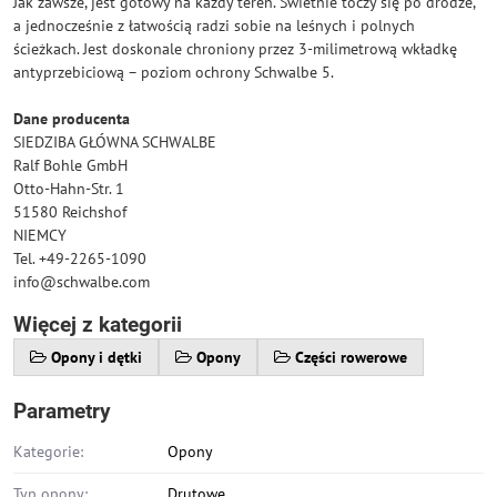
Jak zawsze, jest gotowy na każdy teren. Świetnie toczy się po drodze,
a jednocześnie z łatwością radzi sobie na leśnych i polnych
ścieżkach. Jest doskonale chroniony przez 3-milimetrową wkładkę
antyprzebiciową – poziom ochrony Schwalbe 5.
Dane producenta
SIEDZIBA GŁÓWNA SCHWALBE
Ralf Bohle GmbH
Otto-Hahn-Str. 1
51580 Reichshof
NIEMCY
Tel. +49-2265-1090
info@schwalbe.com
Więcej z kategorii
Opony i dętki
Opony
Części rowerowe
Parametry
Kategorie:
Opony
Typ opony:
Drutowe