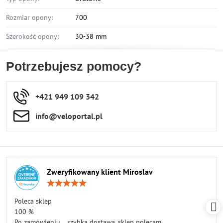
Rozmiar opony:
700
Szerokość opony:
30-38 mm
Potrzebujesz pomocy?
+421 949 109 342
info​​@veloportal​.pl
Zweryfikowany klient Miroslav
Ocena:
5
/
Poleca sklep
5
100 %
Po zamówieniu... szybka dostawa, sklep polecam.