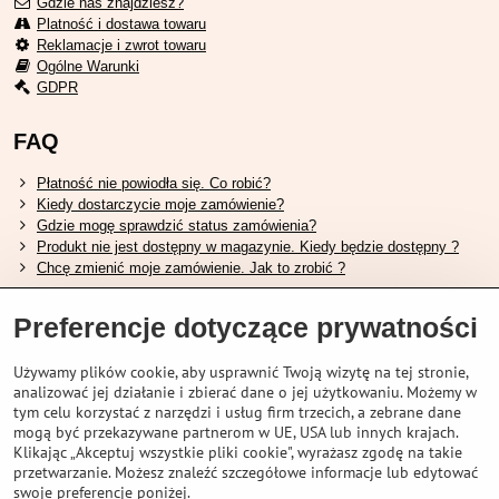
Gdzie nas znajdziesz?
Platność i dostawa towaru
Reklamacje i zwrot towaru
Ogólne Warunki
GDPR
FAQ
Płatność nie powiodła się. Co robić?
Kiedy dostarczycie moje zamówienie?
Gdzie mogę sprawdzić status zamówienia?
Produkt nie jest dostępny w magazynie. Kiedy będzie dostępny ?
Chcę zmienić moje zamówienie. Jak to zrobić ?
Przydatne linki
Preferencje dotyczące prywatności
Tabela rozmiarów butów Shimano.
Używamy plików cookie, aby usprawnić Twoją wizytę na tej stronie,
Jak wybrać odpowiedni widelec amortyzowany.
analizować jej działanie i zbierać dane o jej użytkowaniu. Możemy w
Jak wybrać odpowiedni rozmiar kasku?
tym celu korzystać z narzędzi i usług firm trzecich, a zebrane dane
Przewodnik po akumulatorach Shimano.
mogą być przekazywane partnerom w UE, USA lub innych krajach.
Zrozumienie opon bezdętkowych Schwalbe
Klikając „Akceptuj wszystkie pliki cookie", wyrażasz zgodę na takie
przetwarzanie. Możesz znaleźć szczegółowe informacje lub edytować
swoje preferencje poniżej.