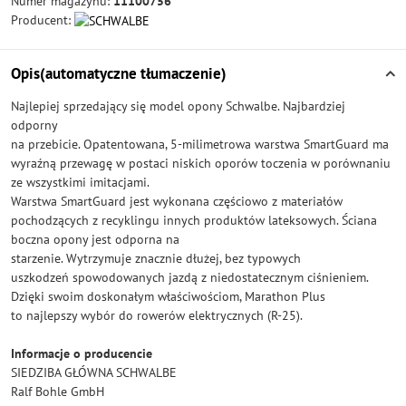
Numer magazynu:
11100756
Producent:
Opis(automatyczne tłumaczenie)
Najlepiej sprzedający się model opony Schwalbe. Najbardziej
odporny
na przebicie. Opatentowana, 5-milimetrowa warstwa SmartGuard ma
wyraźną przewagę w postaci niskich oporów toczenia w porównaniu
ze wszystkimi imitacjami.
Warstwa SmartGuard jest wykonana częściowo z materiałów
pochodzących z recyklingu innych produktów lateksowych. Ściana
boczna opony jest odporna na
starzenie. Wytrzymuje znacznie dłużej, bez typowych
uszkodzeń spowodowanych jazdą z niedostatecznym ciśnieniem.
Dzięki swoim doskonałym właściwościom, Marathon Plus
to najlepszy wybór do rowerów elektrycznych (R-25).
Informacje o producencie
SIEDZIBA GŁÓWNA SCHWALBE
Ralf Bohle GmbH