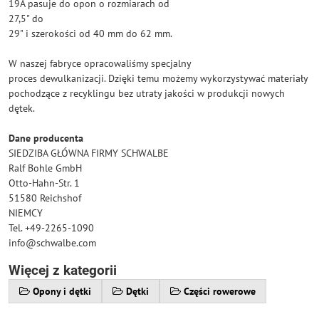
19A pasuje do opon o rozmiarach od
27,5" do
29" i szerokości od 40 mm do 62 mm.
W naszej fabryce opracowaliśmy specjalny
proces dewulkanizacji. Dzięki temu możemy wykorzystywać materiały
pochodzące z recyklingu bez utraty jakości w produkcji nowych
dętek.
Dane producenta
SIEDZIBA GŁÓWNA FIRMY SCHWALBE
Ralf Bohle GmbH
Otto-Hahn-Str. 1
51580 Reichshof
NIEMCY
Tel. +49-2265-1090
info@schwalbe.com
Więcej z kategorii
Opony i dętki
Dętki
Części rowerowe