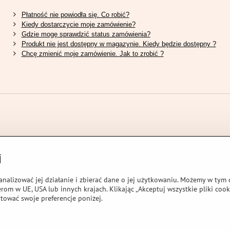
Płatność nie powiodła się. Co robić?
Kiedy dostarczycie moje zamówienie?
Gdzie mogę sprawdzić status zamówienia?
Produkt nie jest dostępny w magazynie. Kiedy będzie dostępny ?
Chcę zmienić moje zamówienie. Jak to zrobić ?
i
analizować jej działanie i zbierać dane o jej użytkowaniu. Możemy w tym c
rom w UE, USA lub innych krajach. Klikając „Akceptuj wszystkie pliki cook
tować swoje preferencje poniżej.
AL STORES L.T.D.
Preferencje dotyczące prywatności
Oświadczenie o ochr