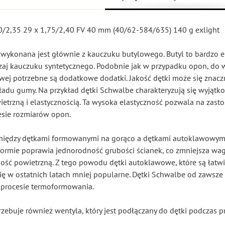
00/2,35 29 x 1,75/2,40 FV 40 mm (40/62-584/635) 140 g exlight
wykonana jest głównie z kauczuku butylowego. Butyl to bardzo el
zaj kauczuku syntetycznego. Podobnie jak w przypadku opon, do 
ej potrzebne są dodatkowe dodatki. Jakość dętki może się znaczn
kładu gumy. Na przykład dętki Schwalbe charakteryzują się wyjąt
ietrzną i elastycznością. Ta wysoka elastyczność pozwala na zast
esie rozmiarów opon.
a między dętkami formowanymi na gorąco a dętkami autoklawowymi
formie poprawia jednorodność grubości ścianek, co zmniejsza wag
ość powietrzną. Z tego powodu dętki autoklawowe, które są łatw
 się w ostatnich latach mniej popularne. Dętki Schwalbe od zawsze 
procesie termoformowania.
zebuje również wentyla, który jest podłączany do dętki podczas p