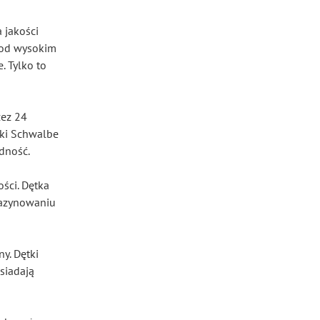
 jakości
 pod wysokim
. Tylko to
zez 24
tki Schwalbe
dność.
ości. Dętka
gazynowaniu
y. Dętki
siadają