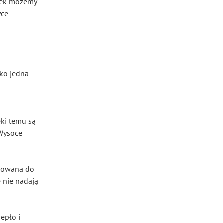
tek możemy
yce
lko jedna
ęki temu są
 Wysoce
mpowana do
 nie nadają
iepło i