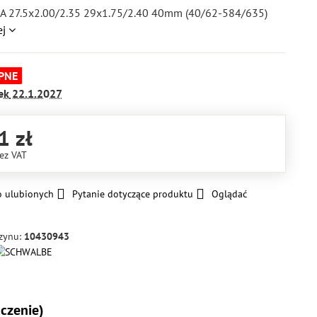
A 27.5x2.00/2.35 29x1.75/2.40 40mm (40/62-584/635)
ej
PNE
ek
22.1.2027
1 zł
ez VAT
o ulubionych
Pytanie dotyczące produktu
Oglądać
zynu:
10430943
czenie)