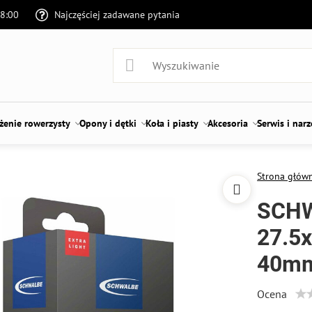
18:00
Najczęściej zadawane pytania
enie rowerzysty
Opony i dętki
Koła i piasty
Akcesoria
Serwis i nar
Strona głów
SCHW
27.5x
40mm
Ocena