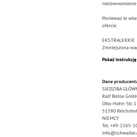
nierównomierne r
Ponieważ te wła
ofercie.
EKSTRALEKKIE
Zmniejszona wag
Pokaż instrukcję
Dane producent
SIEDZIBA GŁÓW
Ralf Bohle Gmb
Otto-Hahn-Str. 1
51580 Reichsho
NIEMCY
Tel. +49-2265-1
info@schwalbe