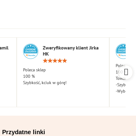
amil
Zweryfikowany klient Jirka
HK
a:
Ocena:
5
Poleca skl
Poleca sklep
/
100 %
5
100 %
Towar dota
Szybkość, kciuk w górę!
-Szybkość
-Wybór
Przydatne linki