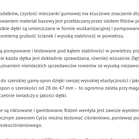
dodatków, czystość mieszanki gumowej ma kluczowe znaczenie dla
sowaniem materiał bazowy jest przetłaczany przez siedem filtrów
stkie dętki są umieszczane w formie wulkanizacyjnej i pompowane
omierną grubość ścianek i wysoką stabilność w powietrzu.
 są pompowane i testowane pod kątem stabilności w powietrzu pr
ie każda dętka jest dokładnie sprawdzana, również wizualnie. Dę
ię uznaniem niemieckich sprzedawców rowerów za wysoką niezawo
 do szerokiej gamy opon dzięki swojej wysokiej elastyczności i jak
 opon o szerokości od 28 do 47 mm – to ogromna zaleta przy ma
cześnie świadczy o jakości dętki.
le są niklowane i gwintowane. Rdzeń wentyla jest zawsze wymienn
ycznym zaworem Cyclo można testować ciśnieniowo, ponieważ po
sokociśnieniowego.