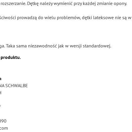
ozszerzanie. Dętkę należy wymienić przy każdej zmianie opony.
ściwości prowadzą do wielu problemów, dętki lateksowe nie są w
a. Taka sama niezawodność jak w wersji standardowej.
 produktu.
a
NA SCHWALBE
H
f
090
.com