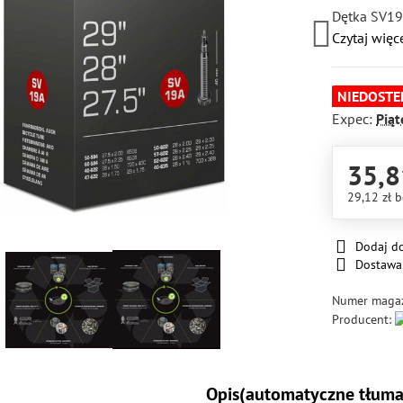
Dętka SV19
Czytaj więc
NIEDOSTE
Expec:
Piąt
35,8
29,12 zł
b
Dodaj d
Dostawa
Numer maga
Producent:
Opis(automatyczne tłuma