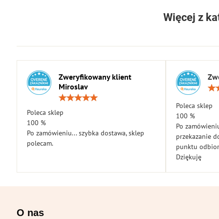
Więcej z ka
Zweryfikowany klient
Zwe
Miroslav
Ocena:
5
Poleca sklep
Poleca sklep
/
100 %
5
100 %
Po zamówieniu
Po zamówieniu... szybka dostawa, sklep
przekazanie d
polecam.
punktu odbior
Dziękuję
O nas