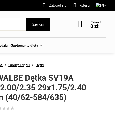
Zaloguj się
Rejestr
Koszyk
Szukaj
0 zł
zędzia
Suplementy diety
na
Opony i dętki
Dętki
ALBE Dętka SV19A
2.00/2.35 29x1.75/2.40
 (40/62-584/635)