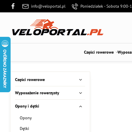
info@veloportal.pl
Poniedziałek - Sobota 9:00-
Części rowerowe
Wyposaż
Części rowerowe
Wyposażenie rowerzysty
Opony i dętki
Opony
Dętki