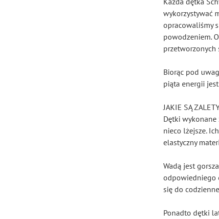
Każda dętka Sch
wykorzystywać ma
opracowaliśmy sp
powodzeniem. Ob
przetworzonych s
Biorąc pod uwagę
piąta energii j
JAKIE SĄ ZALE
Dętki wykonane z
nieco lżejsze. I
elastyczny mater
Wadą jest gorsz
odpowiedniego ci
się do codzienne
Ponadto dętki la