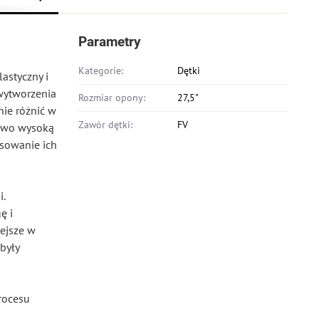
Parametry
Kategorie:
Dętki
astyczny i
wytworzenia
Rozmiar opony:
27,5"
ie różnić w
Zawór dętki:
FV
kowo wysoką
osowanie ich
.
ę i
iejsze w
były
rocesu