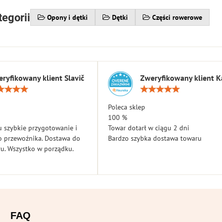
tegorii
Opony i dętki
Dętki
Części rowerowe
ryfikowany klient Slavič
Zweryfikowany klient K
Ocena:
Ocen
5
5
/
/
Poleca sklep
5
5
100 %
 szybkie przygotowanie i
Towar dotarł w ciągu 2 dni
o przewoźnika. Dostawa do
Bardzo szybka dostawa towaru
u. Wszystko w porządku.
FAQ