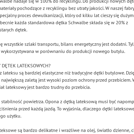
walbe nadaje się w 100% do recyklingu. Do produkcji nowych dę
teriały pochodzące z recyklingu bez utraty jakości. W naszej fabr
ecjalny proces dewulkanizacji, który od kilku lat cieszy się dużym
ecnie każda standardowa dętka Schwalbe składa się w 20% z
tarych dętek.
 wszystkie szlaki transportu, bilans energetyczny jest dodatni. Ty
est wykorzystywana w porównaniu do produkcji nowego butylu.
TY DĘTEK LATEKSOWYCH?
 lateksu są bardziej elastyczne niż tradycyjne dętki butylowe. Dzi
ch największą zaletą jest wysoki poziom ochrony przed przebiciem.
iał lateksowy jest bardzo trudny do przebicia.
a stabilność powietrza. Opona z dętką lateksową musi być napo
śnienia przed każdą jazdą. To wyjaśnia, dlaczego dętki lateksowe
go użytku.
teksowe są bardzo delikatne i wrażliwe na olej, światło dzienne, c