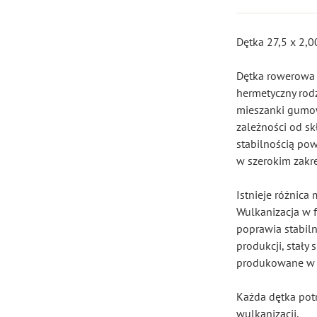
Dętka 27,5 x 2,
Dętka rowerowa 
hermetyczny rod
mieszanki gumow
zależności od s
stabilnością pow
w szerokim zakr
Istnieje różnic
Wulkanizacja w 
poprawia stabiln
produkcji, stały
produkowane w 
Każda dętka potr
wulkanizacji.