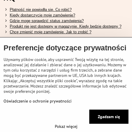
Płatność nie powiodła się. Co robić?
Kiedy dostarczycie moje zamówienie?
Gdzie mogę sprawdzić status zamówienia?
Produkt nie jest dostępny w magazynie. Kiedy będzie dostępny ?
Chcę zmienić moje zamówienie. Jak to zrobić ?
Przydatne linki
Preferencje dotyczące prywatności
Tabela rozmiarów butów Shimano.
Używamy plików cookie, aby usprawnić Twoją wizytę na tej stronie,
Jak wybrać odpowiedni widelec amortyzowany.
analizować jej działanie i zbierać dane o jej użytkowaniu. Możemy w
Jak wybrać odpowiedni rozmiar kasku?
tym celu korzystać z narzędzi i usług firm trzecich, a zebrane dane
Przewodnik po akumulatorach Shimano.
mogą być przekazywane partnerom w UE, USA lub innych krajach.
Zrozumienie opon bezdętkowych Schwalbe
Klikając „Akceptuj wszystkie pliki cookie", wyrażasz zgodę na takie
przetwarzanie. Możesz znaleźć szczegółowe informacje lub edytować
swoje preferencje poniżej.
Oświadczenie o ochronie prywatności
©
2026
VELOPORTAL STORES L.T.D.
Preferencje dotyczące prywatności
Zgadzam się
Oświadczenie o ochronie prywatności
Pokaż więcej