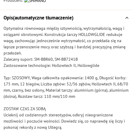
Producent:
Opis(automatyczne tłumaczenie)
Optymalna równowaga między sztywnością, wytrzymałością, wagą i
osiągami obrotowymi. Konstrukcja tarczy HOLLOWGLIDE redukuje
wagę, zachowując jednocześnie wytrzymałość, co przekłada się na
lepsze przenoszenie mocy oraz szybszą i bardziej precyzyjną zmianę
przełożeń.
Zalecany suport: SM-BBR60, SM-BB7241B
Zastosowane technologie: Hollowtech II, Hollowglide
Typ: SZOSOWY, Waga całkowita opakowania: 1400 g, Długość korby:
175 mm, 12 biegów, Liczba zębów: 52/36 zębów, Hollowtech II, 68/70
mm, czarny, bez osłony, Materiał tarczy: aluminium (górna), aluminium
(dolna), Rozstaw tarcz: 110 mm/110 mm
ZOSTAW CZAS ZA SOBĄ
Ucieknij od codziennych stereotypów, odkryj nieograniczone
możliwości i poczucie wolności. Dowiedz się, co naprawdę się liczy i
pokonaj rekordy z nową Ultegrą.