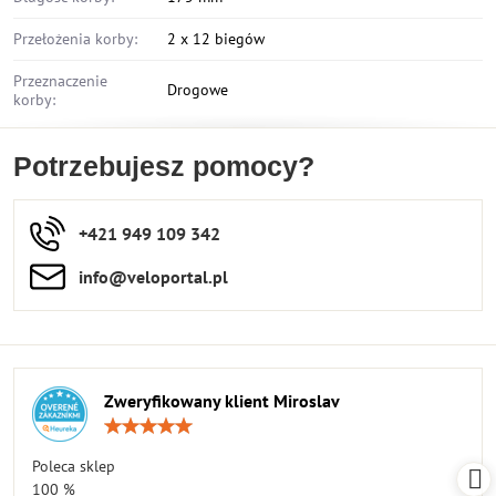
Przełożenia korby:
2 x 12 biegów
Przeznaczenie
Drogowe
korby:
Potrzebujesz pomocy?
+421 949 109 342
info​​@veloportal​.pl
Zweryfikowany klient Miroslav
Ocena:
5
/
Poleca sklep
5
100 %