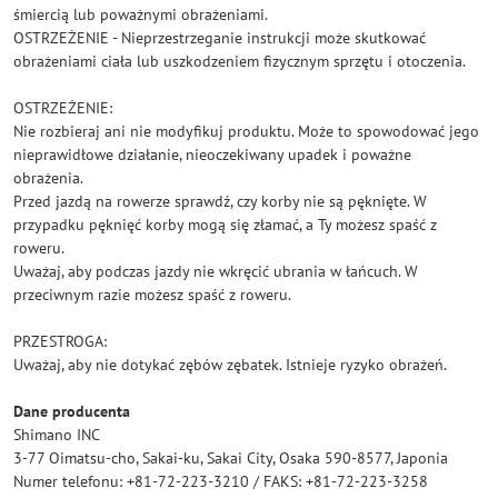
śmiercią lub poważnymi obrażeniami.
OSTRZEŻENIE - Nieprzestrzeganie instrukcji może skutkować
obrażeniami ciała lub uszkodzeniem fizycznym sprzętu i otoczenia.
OSTRZEŻENIE:
Nie rozbieraj ani nie modyfikuj produktu. Może to spowodować jego
nieprawidłowe działanie, nieoczekiwany upadek i poważne
obrażenia.
Przed jazdą na rowerze sprawdź, czy korby nie są pęknięte. W
przypadku pęknięć korby mogą się złamać, a Ty możesz spaść z
roweru.
Uważaj, aby podczas jazdy nie wkręcić ubrania w łańcuch. W
przeciwnym razie możesz spaść z roweru.
PRZESTROGA:
Uważaj, aby nie dotykać zębów zębatek. Istnieje ryzyko obrażeń.
Dane producenta
Shimano INC
3-77 Oimatsu-cho, Sakai-ku, Sakai City, Osaka 590-8577, Japonia
Numer telefonu: +81-72-223-3210 / FAKS: +81-72-223-3258