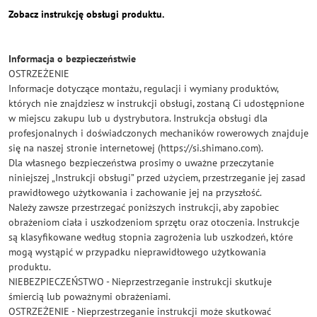
Zobacz instrukcję obsługi produktu.
Informacja o bezpieczeństwie
OSTRZEŻENIE
Informacje dotyczące montażu, regulacji i wymiany produktów,
których nie znajdziesz w instrukcji obsługi, zostaną Ci udostępnione
w miejscu zakupu lub u dystrybutora. Instrukcja obsługi dla
profesjonalnych i doświadczonych mechaników rowerowych znajduje
się na naszej stronie internetowej (https://si.shimano.com).
Dla własnego bezpieczeństwa prosimy o uważne przeczytanie
niniejszej „Instrukcji obsługi” przed użyciem, przestrzeganie jej zasad
prawidłowego użytkowania i zachowanie jej na przyszłość.
Należy zawsze przestrzegać poniższych instrukcji, aby zapobiec
obrażeniom ciała i uszkodzeniom sprzętu oraz otoczenia. Instrukcje
są klasyfikowane według stopnia zagrożenia lub uszkodzeń, które
mogą wystąpić w przypadku nieprawidłowego użytkowania
produktu.
NIEBEZPIECZEŃSTWO - Nieprzestrzeganie instrukcji skutkuje
śmiercią lub poważnymi obrażeniami.
OSTRZEŻENIE - Nieprzestrzeganie instrukcji może skutkować