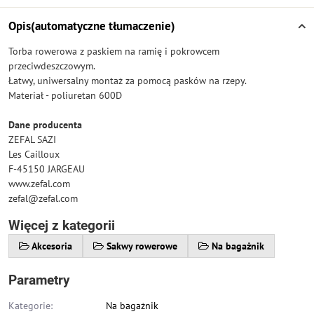
Opis(automatyczne tłumaczenie)
Torba rowerowa z paskiem na ramię i pokrowcem
przeciwdeszczowym.
Łatwy, uniwersalny montaż za pomocą pasków na rzepy.
Materiał - poliuretan 600D
Dane producenta
ZEFAL SAZI
Les Cailloux
F-45150 JARGEAU
www.zefal.com
zefal@zefal.com
Więcej z kategorii
Akcesoria
Sakwy rowerowe
Na bagażnik
Parametry
Kategorie:
Na bagażnik