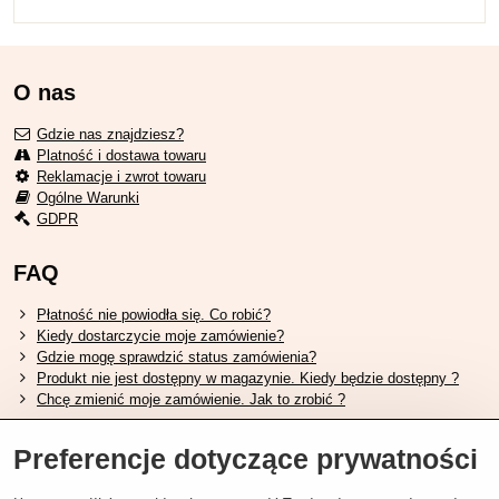
O nas
Gdzie nas znajdziesz?
Platność i dostawa towaru
Reklamacje i zwrot towaru
Ogólne Warunki
GDPR
FAQ
Płatność nie powiodła się. Co robić?
Kiedy dostarczycie moje zamówienie?
Gdzie mogę sprawdzić status zamówienia?
Produkt nie jest dostępny w magazynie. Kiedy będzie dostępny ?
Chcę zmienić moje zamówienie. Jak to zrobić ?
Przydatne linki
Preferencje dotyczące prywatności
Tabela rozmiarów butów Shimano.