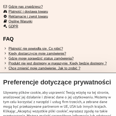
Gdzie nas znajdziesz?
Platność i dostawa towaru
Reklamacje i zwrot towaru
Ogólne Warunki
GDPR
FAQ
Płatność nie powiodła się. Co robić?
Kiedy dostarczycie moje zamówienie?
Gdzie mogę sprawdzić status zamówienia?
Produkt nie jest dostępny w magazynie. Kiedy będzie dostępny ?
Chcę zmienić moje zamówienie. Jak to zrobić ?
Przydatne linki
Preferencje dotyczące prywatności
Tabela rozmiarów butów Shimano.
Używamy plików cookie, aby usprawnić Twoją wizytę na tej stronie,
Jak wybrać odpowiedni widelec amortyzowany.
analizować jej działanie i zbierać dane o jej użytkowaniu. Możemy w
Jak wybrać odpowiedni rozmiar kasku?
tym celu korzystać z narzędzi i usług firm trzecich, a zebrane dane
Przewodnik po akumulatorach Shimano.
mogą być przekazywane partnerom w UE, USA lub innych krajach.
Zrozumienie opon bezdętkowych Schwalbe
Klikając „Akceptuj wszystkie pliki cookie", wyrażasz zgodę na takie
przetwarzanie. Możesz znaleźć szczegółowe informacje lub edytować